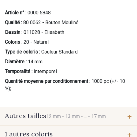
Article n° :
0000 5848
Qualité :
80 0062 - Bouton Mouliné
Dessin :
011028 - Elisabeth
Coloris :
20 - Naturel
Type de coloris :
Couleur Standard
Diamètre :
14 mm
Temporalité :
Intemporel
Quantité moyenne par conditionnement :
1000 pc (+/- 10
%);
Autres tailles
12 mm -
13 mm -
... -
17 mm
1 autres coloris
12 mm
13 mm