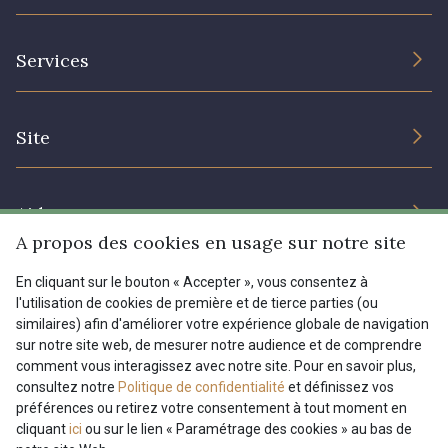
L’entreprise
Services
Engagement durable et certificats
Conditions générales de vente
Nous contacter
Site
Paramétrage des cookies
Services aux professionnels
Magasins
Chéques cadeaux
Aide
Prix réduits
A propos des cookies en usage sur notre site
Magazine
Livraison : France, Belgique, International
En cliquant sur le bouton « Accepter », vous consentez à
Menu
l'utilisation de cookies de première et de tierce parties (ou
Retours & réclamations
similaires) afin d'améliorer votre expérience globale de navigation
sur notre site web, de mesurer notre audience et de comprendre
FAQ - Questions fréquentes
Tous nos tissus
comment vous interagissez avec notre site. Pour en savoir plus,
FR
EN
Modes de paiements
Magazine
consultez notre
Politique de confidentialité
et définissez vos
préférences ou retirez votre consentement à tout moment en
cliquant
ici
ou sur le lien « Paramétrage des cookies » au bas de