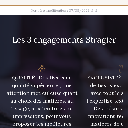
Dernière modification : 07/08/2026 13:16
100 - Blanc
16 mm
17 mm
Les 3 engagements Stragier
QUALITÉ : Des tissus de
EXCLUSIVITÉ : U
qualité supérieure ; une
de tissus exclu
attention méticuleuse quant
avec tout le sa
au choix des matières, au
l'expertise texti
tissage, aux teintures ou
Des trésors te
impressions, pour vous
innovations tech
proposer les meilleures
matières de tr