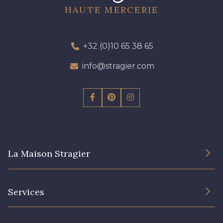
HAUTE MERCERIE
+32 (0)10 65 38 65
info@stragier.com
La Maison Stragier
L’entreprise
Services
Engagement durable et certificats
Conditions générales de vente
Nous contacter