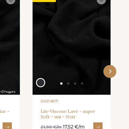
0001 8571
iar -
Lin-Viscose Lavé - super
Soft - uni - Noir
17,52 €/m
21,90 €/m