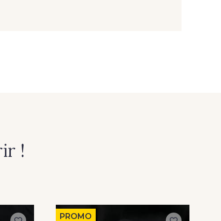
r !
PROMO