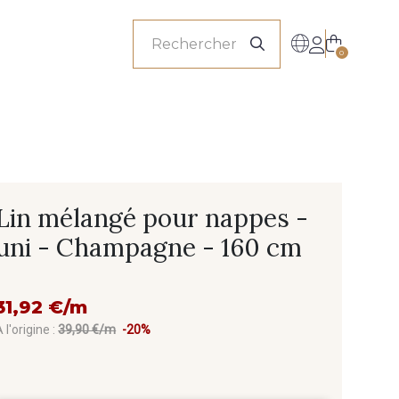
onnels
0
Lin mélangé pour nappes -
uni - Champagne - 160 cm
31,92 €/m
 l'origine :
39,90 €/m
-20%