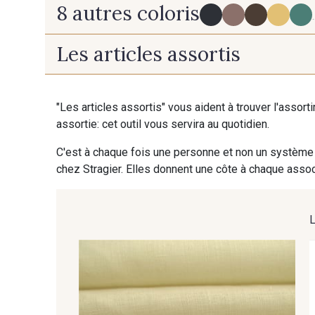
8 autres coloris
.
Les articles assortis
PROMO
PROMO
18 - Navy
106 - Shell
PROMO
PROMO
"Les articles assortis" vous aident à trouver l'assort
assortie: cet outil vous servira au quotidien.
122 - Framboise
25 - Red
C'est à chaque fois une personne et non un système 
chez Stragier. Elles donnent une côte à chaque associ