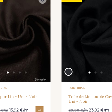
0206
0001 8856
 pur Lin - Uni - Noir
Toile de Lin souple Cav
Uni - Noir
15,92 €/m
23,92 €/m
0 €/m
29,90 €/m