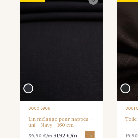
0000 6806
0001 
Lin mélangé pour nappes -
Toile
uni - Navy - 160 cm
31,92 €/m
39,90 €/m
19,9