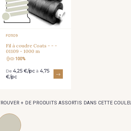
F01109
Fil à coudre Coats - - -
01109 - 1000 m
100%
4,25 €/pc
4,75
De
à
€/pc
TROUVER + DE PRODUITS ASSORTIS DANS CETTE COULE