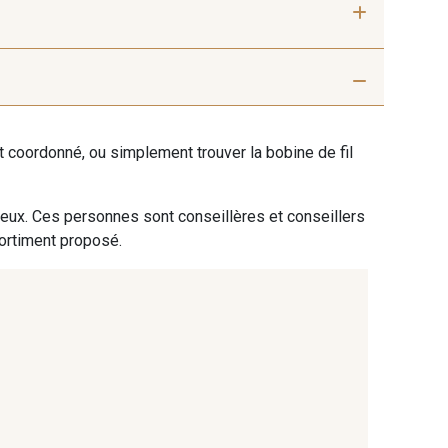
PROMO
den Green
107 - Plum Frost
ent coordonné, ou simplement trouver la bobine de fil
 eux. Ces personnes sont conseillères et conseillers
sortiment proposé.