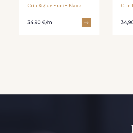
Crin Rigide - uni - Blanc
Crin 
34,90 €/m
34,9