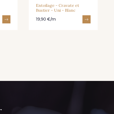
Entoilage - Cravate et
Bustier - Uni - Blanc
19,90 €/m
r