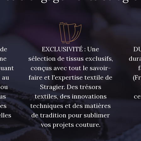
 de
EXCLUSIVITÉ : Une
DU
une
sélection de tissus exclusifs,
dura
quant
conçus avec tout le savoir-
 au
faire et l'expertise textile de
(F
 ou
Stragier. Des trésors
us
textiles, des innovations
ce
res
techniques et des matières
lles
de tradition pour sublimer
vos projets couture.