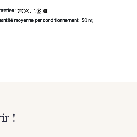
tretien :
antité moyenne par conditionnement :
50 m;
r !