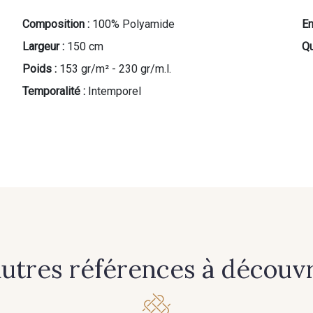
Composition :
100% Polyamide
En
Largeur :
150 cm
Qu
Poids :
153 gr/m² - 230 gr/m.l.
Temporalité :
Intemporel
autres références à découvri