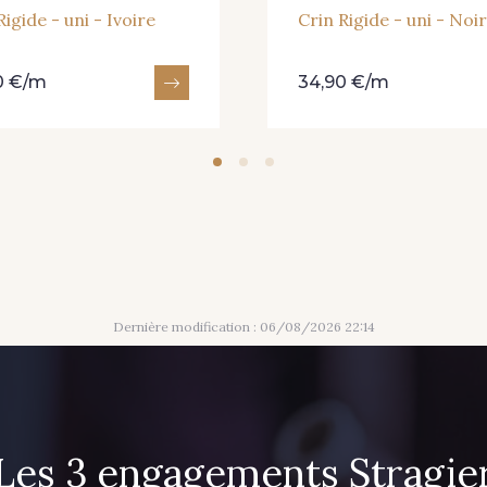
Rigide - uni - Ivoire
Crin Rigide - uni - Noir
0 €/m
34,90 €/m
Dernière modification : 06/08/2026 22:14
Les 3 engagements Stragie