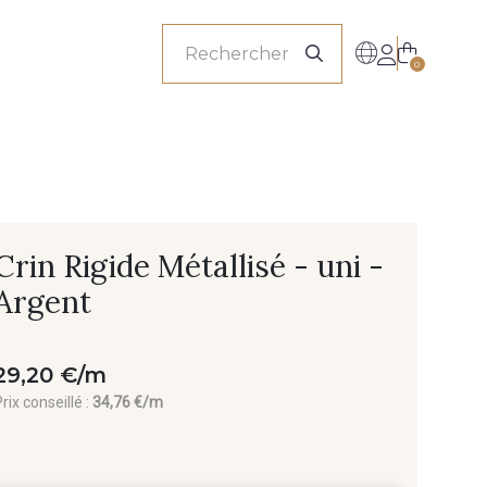
onnels
0
Crin Rigide Métallisé - uni -
Argent
29,20 €/m
rix conseillé :
34,76 €/m