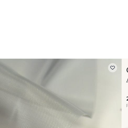
- FAQ
Contact
L'entreprise Stragier
Accès aux professi
P