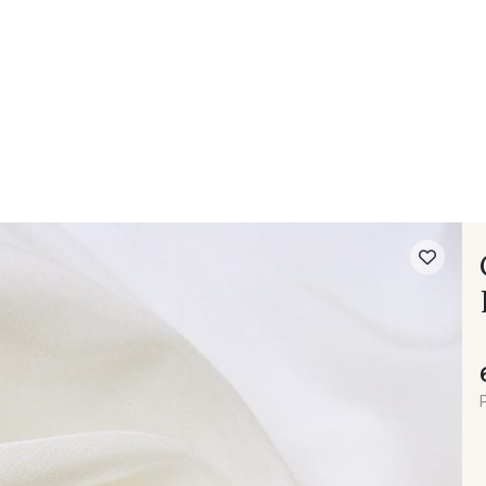
- FAQ
Contact
L'entreprise Stragier
Accès aux professi
P