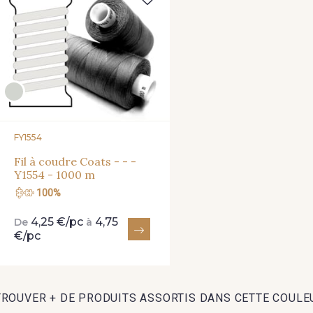
FY1554
Fil à coudre Coats - - -
Y1554 - 1000 m
100%
4,25 €/pc
4,75
De
à
€/pc
TROUVER + DE PRODUITS ASSORTIS DANS CETTE COULE