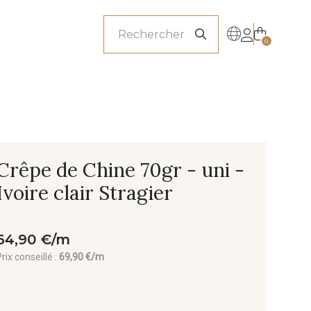
onnels
0
Crêpe de Chine 70gr - uni -
Ivoire clair Stragier
64,90 €/m
rix conseillé :
69,90 €/m