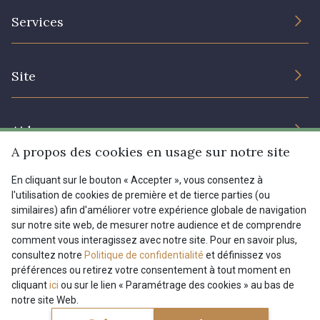
L’entreprise
Services
Engagement durable et certificats
Conditions générales de vente
Nous contacter
Site
Paramétrage des cookies
Services aux professionnels
Magasins
Chéques cadeaux
Aide
Prix réduits
A propos des cookies en usage sur notre site
Magazine
Livraison : France, Belgique, International
En cliquant sur le bouton « Accepter », vous consentez à
Menu
l'utilisation de cookies de première et de tierce parties (ou
Retours & réclamations
similaires) afin d'améliorer votre expérience globale de navigation
sur notre site web, de mesurer notre audience et de comprendre
FAQ - Questions fréquentes
Tous nos tissus
comment vous interagissez avec notre site. Pour en savoir plus,
FR
EN
Modes de paiements
Magazine
consultez notre
Politique de confidentialité
et définissez vos
préférences ou retirez votre consentement à tout moment en
cliquant
ici
ou sur le lien « Paramétrage des cookies » au bas de
notre site Web.