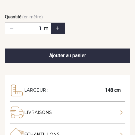
Quantité
(en mètre)
m
Ajouter au panier
148 cm
LARGEUR :
LIVRAISONS
ECHANTILLONS