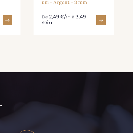
uni - Argent - 8 mm
2,49 €/m
3,49
De
à
€/m
r