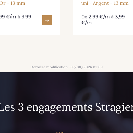
 Or - 13 mm
uni - Argent - 13 mm
,99 €/m
3,99
2,99 €/m
3,99
à
De
à
€/m
Dernière modification : 07/08/2026 03:08
Les 3 engagements Stragie