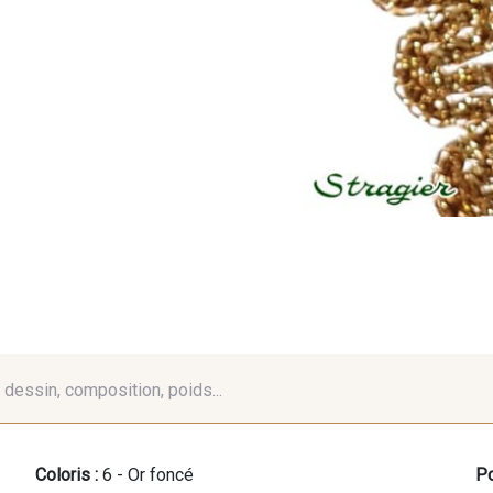
é, dessin, composition, poids...
Coloris :
6 - Or foncé
Po