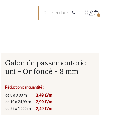
onnels
0
Galon de passementerie -
uni - Or foncé - 8 mm
Réduction par quantité :
3,49 €/m
de 0 à 9,99 m :
2,99 €/m
de 10 à 24,99 m :
2,49 €/m
de 25 à 1 000 m :