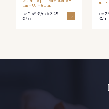
Galon de passementerie -
uni -
uni - Or - 8 mm
2,49 €/m
3,49
2
De
à
De
€/m
€/m