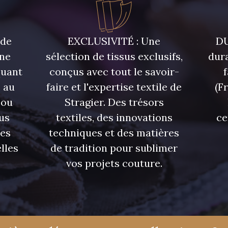
 de
EXCLUSIVITÉ : Une
DU
une
sélection de tissus exclusifs,
dura
quant
conçus avec tout le savoir-
 au
faire et l'expertise textile de
(F
 ou
Stragier. Des trésors
us
textiles, des innovations
ce
res
techniques et des matières
lles
de tradition pour sublimer
vos projets couture.