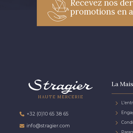
Recevez nos der
promotions en 
La Mais
HAUTE MERCERIE
L’ent
Engag
+32 (0)10 65 38 65
Condi
info@stragier.com
Param