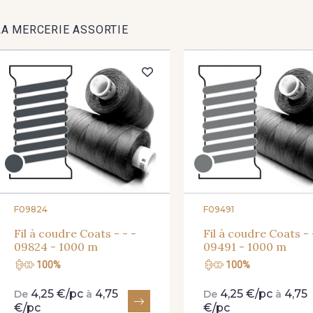
LA MERCERIE ASSORTIE
F09824
F09491
Fil à coudre Coats - - -
Fil à coudre Coats - 
09824 - 1000 m
09491 - 1000 m
100%
100%
4,25 €/pc
4,75
4,25 €/pc
4,75
De
à
De
à
€/pc
€/pc