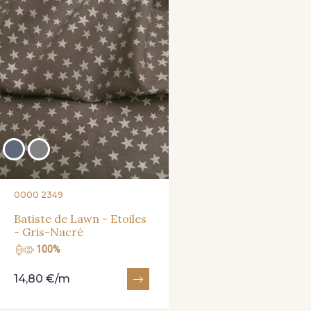
0000 2349
Batiste de Lawn - Etoiles
- Gris-Nacré
100%
14,80 €/m