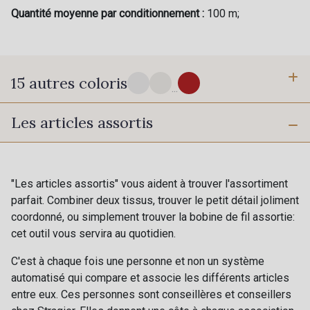
Quantité moyenne par conditionnement :
100 m;
15 autres coloris
...
Les articles assortis
10 - Blanc Optique Stragier
18 - Ivoire clair Stragier
42 C - Banane
43 F - Jaune D'Or
"Les articles assortis" vous aident à trouver l'assortiment
parfait. Combiner deux tissus, trouver le petit détail joliment
coordonné, ou simplement trouver la bobine de fil assortie:
21 C - Anis
22 F - Pomme
Cadeau : 10% offerts sur votre
cet outil vous servira au quotidien.
commande !
C'est à chaque fois une personne et non un système
41 M - Paille
24 M - Cactus
automatisé qui compare et associe les différents articles
Pour vous, couture rime avec détente ?
entre eux. Ces personnes sont conseillères et conseillers
Vous aimez les beaux tissus ?