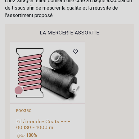
chez Stragier. Elles donnent une côte à chaque association
Recevez chaque semaine un clin d’œil rempli de
67 C - Celadon
55 F - Vert Canard
de tissus afin de mesurer la qualité et la réussite de
nouveautés, d’inspirations et de promotions.
l'assortiment proposé.
Je m'abonne à la newsletter
68 M - Mint
69 C - Bleu Glacier
LA MERCERIE ASSORTIE
45 C - Rose Clair
46 C - Pétale
57 F - Rouge
F00380
Fil à coudre Coats - - -
00380 - 1000 m
100%