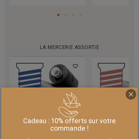
LA MERCERIE ASSORTIE
Cadeau : 10% offerts sur votre
F07288
F03291
commande !
Fil à coudre Coats - - -
Fil à coudre Coats