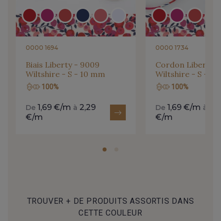
0000 1694
0000 1734
Biais Liberty - 9009
Cordon Liberty -
Wiltshire - S - 10 mm
Wiltshire - S - 4
100%
100%
1,69 €/m
2,29
1,69 €/m
2,
De
à
De
à
€/m
€/m
TROUVER + DE PRODUITS ASSORTIS DANS
CETTE COULEUR