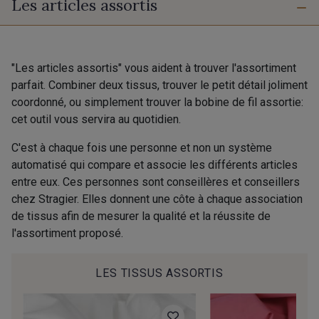
Les articles assortis
AB - Minerai Or scintillant
AC - Silex rose scintillant
D - Pois de senteur
BO - Bohème
"Les articles assortis" vous aident à trouver l'assortiment
PROMO
parfait. Combiner deux tissus, trouver le petit détail joliment
coordonné, ou simplement trouver la bobine de fil assortie:
Y - Lemon Curd
A19 - September
cet outil vous servira au quotidien.
C'est à chaque fois une personne et non un système
AD - Tournesol
X22 - Emeraude
automatisé qui compare et associe les différents articles
entre eux. Ces personnes sont conseillères et conseillers
chez Stragier. Elles donnent une côte à chaque association
F - Bouteille et Or
C - Automne
de tissus afin de mesurer la qualité et la réussite de
l'assortiment proposé.
T20 - Curaçao
X20 - Blue Crystal
LES TISSUS ASSORTIS
V23 - Aurore fluo
T - Jacinthe