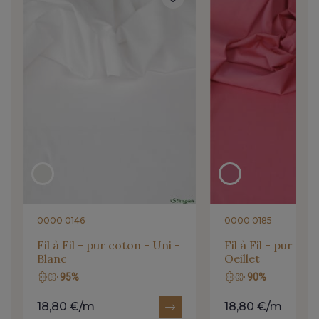
W - Bougainvillée
B19 - Nausicaa
G - Burnt
X25 - Tahiti Fluo
Y25 - Vahiné Fluo
Z25 - Hibiscus Fluo
0000 0146
0000 0185
Fil à Fil - pur coton - Uni -
Fil à Fil - pur cot
Blanc
Oeillet
95%
90%
18,80 €/m
18,80 €/m