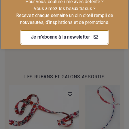
Pour vous, couture rime avec détente ?
07288 - 1000 m
03291 - 1000 m
Vous aimez les beaux tissus ?
100%
100%
Recevez chaque semaine un clin d’œil rempli de
4,25 €/pc
4,75
4,25 €/pc
4,
nouveautés, d’inspirations et de promotions.
De
à
De
à
€/pc
€/pc
Je m'abonne à la newsletter
LES RUBANS ET GALONS ASSORTIS