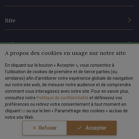
Engagement durable et certificats
Conditions générales de vente
Nous contacter
Site
Paramétrage des cookies
Services aux professionnels
Magasins
Chéques cadeaux
Aide
Prix réduits
A propos des cookies en usage sur notre site
Magazine
Livraison : France, Belgique, International
En cliquant sur le bouton « Accepter », vous consentez à
Menu
l'utilisation de cookies de première et de tierce parties (ou
Retours & réclamations
similaires) afin d'améliorer votre expérience globale de navigation
sur notre site web, de mesurer notre audience et de comprendre
FAQ - Questions fréquentes
Tous nos tissus
comment vous interagissez avec notre site. Pour en savoir plus,
FR
EN
Modes de paiements
Magazine
consultez notre
Politique de confidentialité
et définissez vos
préférences ou retirez votre consentement à tout moment en
cliquant
ici
ou sur le lien « Paramétrage des cookies » au bas de
notre site Web.
Conditions générales de vente
Politique de confidentialité
Refuser
Accepter
Paramétrage des cookies
A & C Stragier s.r.l.
BE 0772 618 163