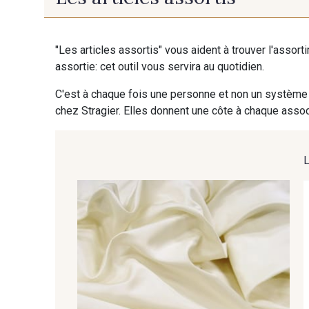
16 - Porcelaine Stragier
021B - Champagne
"Les articles assortis" vous aident à trouver l'assort
assortie: cet outil vous servira au quotidien.
C'est à chaque fois une personne et non un système 
chez Stragier. Elles donnent une côte à chaque associ