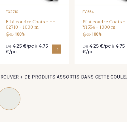
F02710
FY1554
Fil à coudre Coats - - -
Fil à coudre Coats - 
02710 - 1000 m
Y1554 - 1000 m
100%
100%
4,25 €/pc
4,75
4,25 €/pc
4,75
De
à
De
à
€/pc
€/pc
TROUVER + DE PRODUITS ASSORTIS DANS CETTE COULE