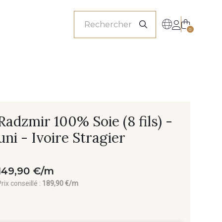
onnels
0
Radzmir 100% Soie (8 fils) -
uni - Ivoire Stragier
149,90 €/m
rix conseillé :
189,90 €/m