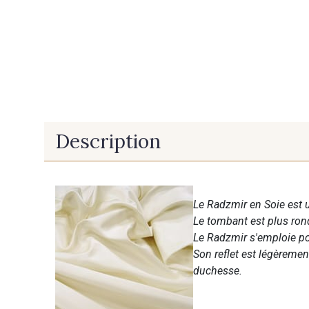
Description
Le Radzmir en Soie est 
Le tombant est plus rond
Le Radzmir s'emploie po
Son reflet est légèremen
duchesse.