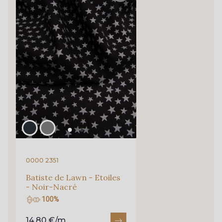
0000 2351
Batiste de Lawn - Etoiles
- Noir-Nacré
100%
14,80 €/m