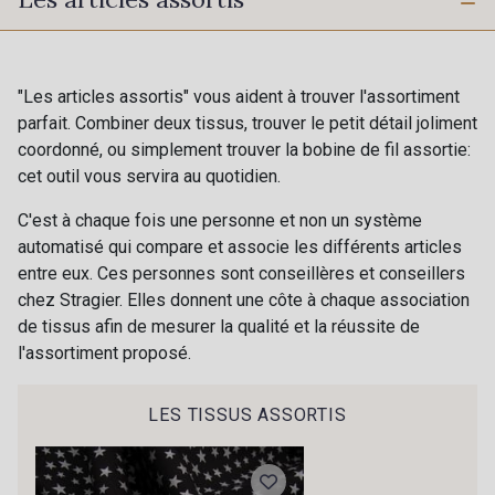
3 - Gris-Nacré
1 - Blanc-Argent
4 - Taupe-Nacré
8 - Tourterelle-Rose
"Les articles assortis" vous aident à trouver l'assortiment
parfait. Combiner deux tissus, trouver le petit détail joliment
coordonné, ou simplement trouver la bobine de fil assortie:
11 - Bleu Paon-Blanc
7 - Outremer-Nacré
cet outil vous servira au quotidien.
C'est à chaque fois une personne et non un système
9 - Rose-Tourterelle
6 - Fuchsia-Nacré
automatisé qui compare et associe les différents articles
entre eux. Ces personnes sont conseillères et conseillers
chez Stragier. Elles donnent une côte à chaque association
2 - Blanc-Doré
de tissus afin de mesurer la qualité et la réussite de
l'assortiment proposé.
LES TISSUS ASSORTIS