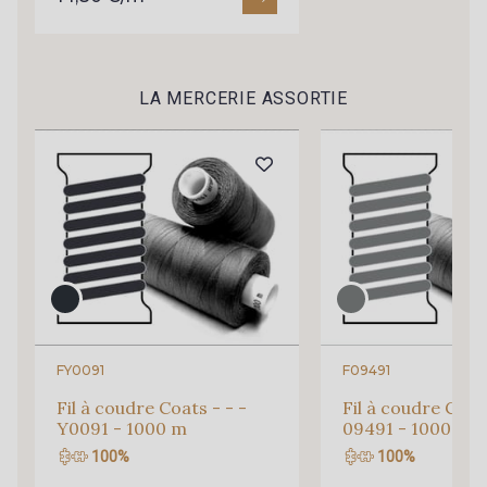
LA MERCERIE ASSORTIE
Cadeau : 10% offerts sur votre
FY0091
F09491
commande !
Fil à coudre Coats - - -
Fil à coudre Coats
Y0091 - 1000 m
09491 - 1000 m
Pour vous, couture rime avec détente ?
100%
100%
Vous aimez les beaux tissus ?