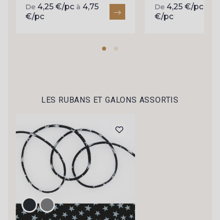
Recevez chaque semaine un clin d’œil rempli de
4,25 €/pc
4,75
4,25 €/pc
4,
De
à
De
à
nouveautés, d’inspirations et de promotions.
€/pc
€/pc
Je m'abonne à la newsletter
LES RUBANS ET GALONS ASSORTIS