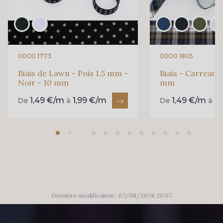
0000 1773
0000 1805
Biais de Lawn - Pois 1,5 mm -
Biais - Carreaux 
Noir - 10 mm
mm
1,49 €/m
1,99 €/m
1,49 €/m
1
De
à
De
à
Dernière modification : 07/08/2026 20:57