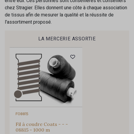
entre eux. Ces personnes sont conseillères et conseillers
Recevez chaque semaine un clin d’œil rempli de
chez Stragier. Elles donnent une côte à chaque association
nouveautés, d’inspirations et de promotions.
55 - Vert Anis
56 - Apple
de tissus afin de mesurer la qualité et la réussite de
l'assortiment proposé.
Je m'abonne à la newsletter
51 - Vert d'eau
79 - Emeraude
73 - Aqua
48 - Bleu royal
LA MERCERIE ASSORTIE
72 - Bleu Outremer
47 - Bleu Encre
46 - Lavande
80 - Lilas
45 - Violette
41 - Rose Zéphyr
61 - Chocolat
40 - Rose Perle
F08815
Fil à coudre Coats - - -
42 - Oeillet
08815 - 1000 m