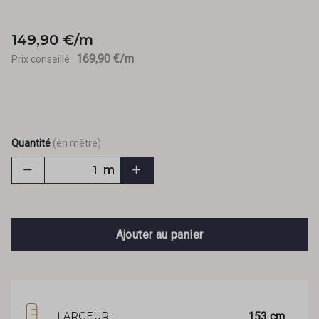
149,90 €/m
169,90 €/m
Prix conseillé :
Quantité
(en mètre)
m
Ajouter au panier
153 cm
LARGEUR :