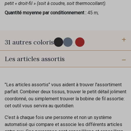
petit « droit-fil » (soit à coudre, soit thermocollant).
Quantité moyenne par conditionnement :
45 m;
31 autres coloris
...
Les articles assortis
75 - Bleu cendré
90 - Noir
50 - Gris Argent
18 - Ivoire clair Stragier
"Les articles assortis" vous aident à trouver l'assortiment
parfait. Combiner deux tissus, trouver le petit détail joliment
Cadeau : 10% offerts sur votre
coordonné, ou simplement trouver la bobine de fil assortie:
20 - Ivoire Stragier
59 - Beige Taupe
commande !
cet outil vous servira au quotidien.
54 - Miel
65 - Orange Flamme
C'est à chaque fois une personne et non un système
Pour vous, couture rime avec détente ?
automatisé qui compare et associe les différents articles
Vous aimez les beaux tissus ?
53 - Jaune
74 - Lime