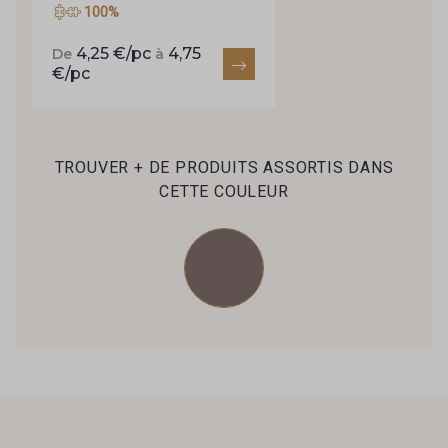
62 - Rose Corail
100%
43 - Fuchsia
4,25 €/pc
4,75
De
à
71 - Bougainvillée
€/pc
63 - Blush
68 - Rouge
TROUVER + DE PRODUITS ASSORTIS DANS
76 - Emeraude bleutée
CETTE COULEUR