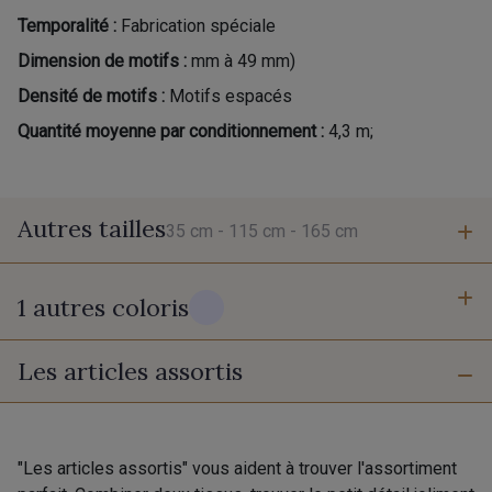
Temporalité :
Fabrication spéciale
Dimension de motifs :
mm à 49 mm)
Densité de motifs :
Motifs espacés
Quantité moyenne par conditionnement :
4,3 m;
Autres tailles
35 cm -
115 cm -
165 cm
1 autres coloris
35 cm
115 cm
Les articles assortis
10 - Blanc Optique Stragier
165 cm
"Les articles assortis" vous aident à trouver l'assortiment