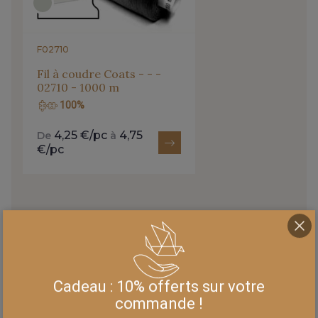
F02710
Fil à coudre Coats - - -
02710 - 1000 m
100%
4,25 €/pc
4,75
De
à
€/pc
TROUVER + DE PRODUITS ASSORTIS DANS
CETTE COULEUR
Cadeau : 10% offerts sur votre
commande !