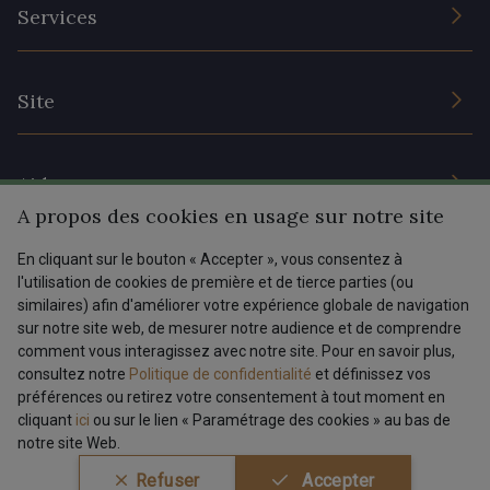
L’entreprise
Services
Engagement durable et certificats
Conditions générales de vente
Nous contacter
Site
Paramétrage des cookies
Services aux professionnels
Magasins
Chéques cadeaux
Aide
Prix réduits
A propos des cookies en usage sur notre site
Magazine
Livraison : France, Belgique, International
En cliquant sur le bouton « Accepter », vous consentez à
Menu
l'utilisation de cookies de première et de tierce parties (ou
Retours & réclamations
similaires) afin d'améliorer votre expérience globale de navigation
sur notre site web, de mesurer notre audience et de comprendre
FAQ - Questions fréquentes
Tous nos tissus
comment vous interagissez avec notre site. Pour en savoir plus,
FR
EN
Modes de paiements
Magazine
consultez notre
Politique de confidentialité
et définissez vos
préférences ou retirez votre consentement à tout moment en
cliquant
ici
ou sur le lien « Paramétrage des cookies » au bas de
notre site Web.
Conditions générales de vente
Politique de confidentialité
Refuser
Accepter