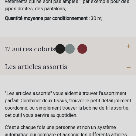
vêtements qui ne sont pas amples : par exemple pour des
jupes droites, des pantalons, ...
Quantité moyenne par conditionnement :
30 m;
17 autres coloris
...
Les articles assortis
0002 - Black
0017 - Ash
0135 - Haze
0097 - Dove Grey
"Les articles assortis" vous aident à trouver l'assortiment
parfait. Combiner deux tissus, trouver le petit détail joliment
Cadeau : 10% offerts sur votre
0046 - Buff
coordonné, ou simplement trouver la bobine de fil assortie:
commande !
20 - Ivoire Stragier
cet outil vous servira au quotidien.
Pour vous, couture rime avec détente ?
C'est à chaque fois une personne et non un système
Vous aimez les beaux tissus ?
0266 - Sienna
0072 - Chocolate
automatisé qui compare et associe les différents articles