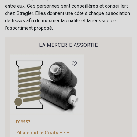
Recevez chaque semaine un clin d’œil rempli de
entre eux. Ces personnes sont conseillères et conseillers
nouveautés, d’inspirations et de promotions.
chez Stragier. Elles donnent une côte à chaque association
0194 - Nettle
0093 - Delphinium
de tissus afin de mesurer la qualité et la réussite de
Je m'abonne à la newsletter
l'assortiment proposé.
0147 - Ink
0146 - Indigo
LA MERCERIE ASSORTIE
0010 - Amethyst
0056 - Candy
0099 - Dusk
0047 - Burgundy
0289 - Terracotta
F08537
Fil à coudre Coats - - -