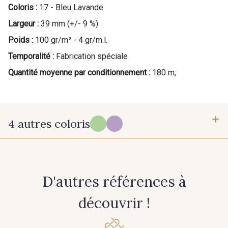
Coloris :
17 - Bleu Lavande
Largeur :
39 mm (+/- 9 %)
Poids :
100 gr/m² - 4 gr/m.l.
Temporalité :
Fabrication spéciale
Quantité moyenne par conditionnement :
180 m;
4 autres coloris
PROMO
PROMO
15 - Vert Printemps
12 - Lilas
PROMO
PROMO
D'autres références à
7 - Parme
découvrir !
25 - Vert Emeraude