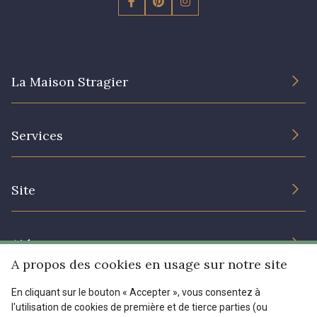
La Maison Stragier
L’entreprise
Services
Engagement durable et certificats
Conditions générales de vente
Nous contacter
Site
Paramétrage des cookies
Services aux professionnels
Magasins
Chéques cadeaux
Aide
Prix réduits
A propos des cookies en usage sur notre site
Magazine
Livraison : France, Belgique, International
En cliquant sur le bouton « Accepter », vous consentez à
Menu
l'utilisation de cookies de première et de tierce parties (ou
Retours & réclamations