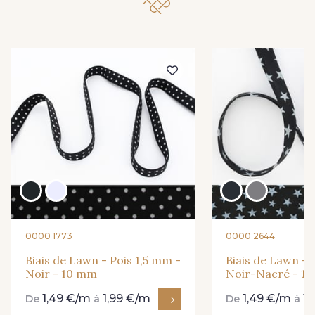
0000 1773
0000 2644
Biais de Lawn - Pois 1,5 mm -
Biais de Lawn - E
Noir - 10 mm
Noir-Nacré - 1
1,49 €/m
1,99 €/m
1,49 €/m
1
De
à
De
à