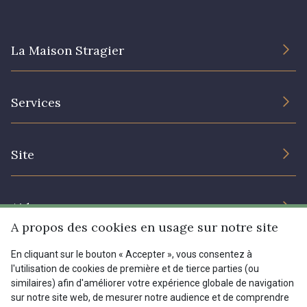
La Maison Stragier
L’entreprise
Services
Engagement durable et certificats
Conditions générales de vente
Nous contacter
Site
Paramétrage des cookies
Services aux professionnels
Magasins
Chéques cadeaux
Aide
Prix réduits
A propos des cookies en usage sur notre site
Magazine
Livraison : France, Belgique, International
En cliquant sur le bouton « Accepter », vous consentez à
Menu
l'utilisation de cookies de première et de tierce parties (ou
Retours & réclamations
similaires) afin d'améliorer votre expérience globale de navigation
sur notre site web, de mesurer notre audience et de comprendre
FAQ - Questions fréquentes
Tous nos tissus