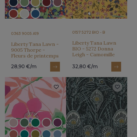
0157 5272 BIO - B
0363 9005 A19
Liberty Tana Lawn
Liberty Tana Lawn -
BIO - 5272 Donna
9005 Thorpe -
Leigh - Camomille
Fleurs de printemps
28,90 €/m
32,80 €/m