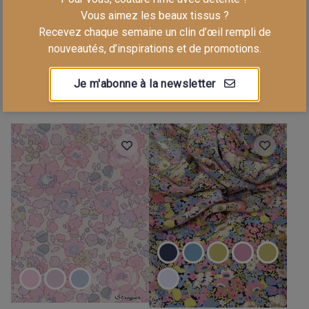
Vous aimez les beaux tissus ?
Recevez chaque semaine un clin d’œil rempli de
0391 4103 G
0363 6014 B
nouveautés, d’inspirations et de promotions.
Liberty Madurai
Liberty Tana Lawn -
Check - Capel - G
6014 Eloïse - Mint
Je m'abonne à la newsletter
39,90 €/m
28,90 €/m