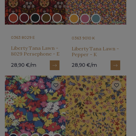
0363 8029 E
0363 9010 K
Liberty Tana Lawn -
Liberty Tana Lawn -
8029 Persephone - E
Pepper - K
28,90 €/m
28,90 €/m