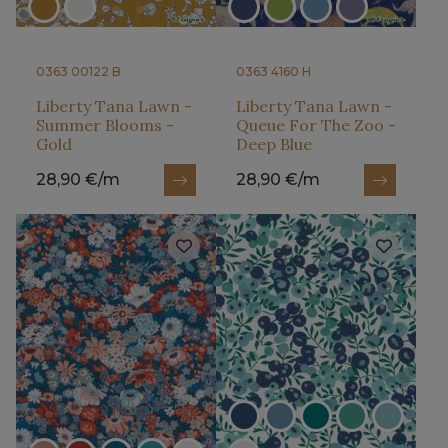
0363 00122 B
0363 4160 H
Liberty Tana Lawn -
Liberty Tana Lawn -
Summer Blooms -
Queue For The Zoo -
Gold
Deep Blue
28,90 €/m
28,90 €/m