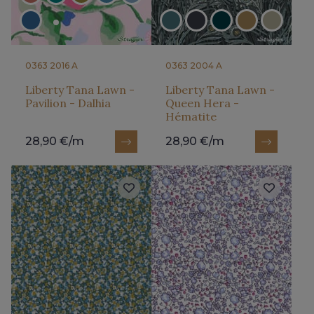
0363 2016 A
0363 2004 A
Liberty Tana Lawn -
Liberty Tana Lawn -
Pavilion - Dalhia
Queen Hera -
Hématite
28,90 €/m
28,90 €/m