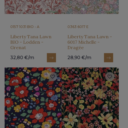
0157 1031 BIO - A
0363 6017 E
Liberty Tana Lawn
Liberty Tana Lawn -
BIO - Lodden -
6017 Michelle -
Grenat
Dragée
32,80 €/m
28,90 €/m