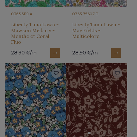
0363 5119 A
0363 75607 B
Liberty Tana Lawn -
Liberty Tana Lawn -
Mawson Melbury -
May Fields -
Menthe et Coral
Multicolore
Fluo
28,90 €/m
28,90 €/m