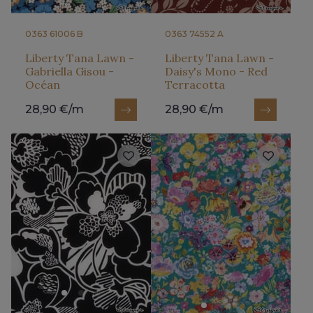
0363 61006 B
0363 74552 A
Liberty Tana Lawn -
Liberty Tana Lawn -
Gabriella Gisou -
Daisy's Mono - Red
Océan
Terracotta
28,90 €/m
28,90 €/m