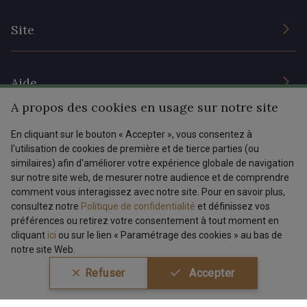
Conditions générales de vente
Nous contacter
Site
Paramétrage des cookies
Services aux professionnels
Magasins
Chéques cadeaux
Aide
Prix réduits
A propos des cookies en usage sur notre site
Magazine
Livraison : France, Belgique, International
Menu
En cliquant sur le bouton « Accepter », vous consentez à
Retours & réclamations
l'utilisation de cookies de première et de tierce parties (ou
similaires) afin d'améliorer votre expérience globale de navigation
FAQ - Questions fréquentes
Tous nos tissus
sur notre site web, de mesurer notre audience et de comprendre
FR
EN
comment vous interagissez avec notre site. Pour en savoir plus,
Modes de paiements
Magazine
consultez notre
Politique de confidentialité
et définissez vos
Dernière modification : 23/07/2026 10:33
préférences ou retirez votre consentement à tout moment en
cliquant
ici
ou sur le lien « Paramétrage des cookies » au bas de
notre site Web.
Refuser
Accepter
Conditions générales de vente
Politique de confidentialité
Paramétrage des cookies
A & C Stragier s.r.l.
BE 0772 618 163