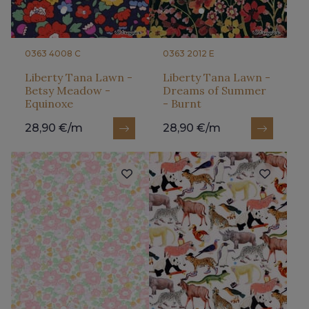
0363 4008 C
0363 2012 E
Liberty Tana Lawn -
Liberty Tana Lawn -
Betsy Meadow -
Dreams of Summer
Equinoxe
- Burnt
28,90 €/m
28,90 €/m