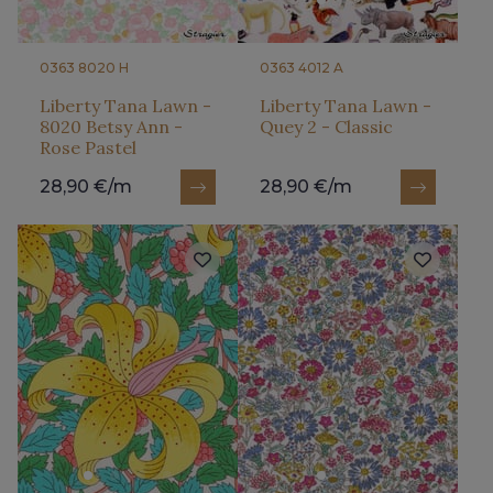
0363 8020 H
0363 4012 A
Liberty Tana Lawn -
Liberty Tana Lawn -
8020 Betsy Ann -
Quey 2 - Classic
Rose Pastel
28,90 €/m
28,90 €/m