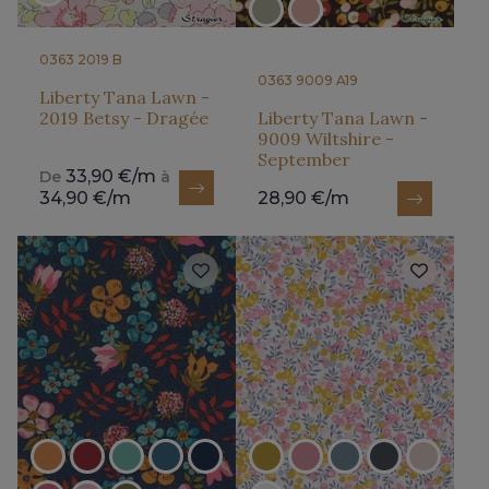
0363 2019 B
0363 9009 A19
Liberty Tana Lawn -
2019 Betsy - Dragée
Liberty Tana Lawn -
9009 Wiltshire -
September
33,90 €/m
De
à
34,90 €/m
28,90 €/m