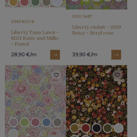
0001 3487
0363 8021 B
Liberty enduit - 2019
Liberty Tana Lawn -
Betsy - Béryl rose
8021 Katie and Millie
- Pastel
28,90 €/m
39,90 €/m