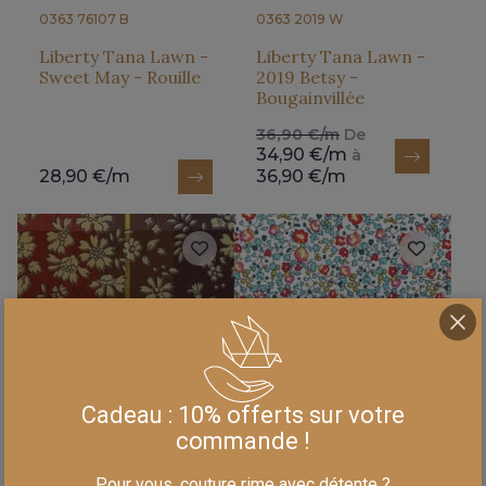
0363 76107 B
0363 2019 W
Liberty Tana Lawn -
Liberty Tana Lawn -
Sweet May - Rouille
2019 Betsy -
Bougainvillée
36,90 €/m
De
34,90 €/m
à
28,90 €/m
36,90 €/m
Cadeau : 10% offerts sur votre
commande !
Pour vous, couture rime avec détente ?