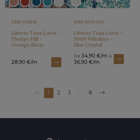
0363 00115 B
0363 9009 X20
Liberty Tana Lawn -
Liberty Tana Lawn -
Thorpe Hill -
9009 Wiltshire -
Orange Bleue
Blue Crystal
34,90 €/m
De
à
28,90 €/m
36,90 €/m
1
2
3
...
8