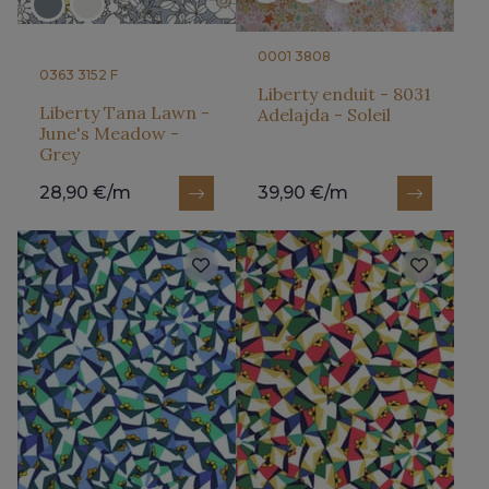
0001 3808
0363 3152 F
Liberty enduit - 8031
Liberty Tana Lawn -
Adelajda - Soleil
June's Meadow -
Grey
28,90 €/m
39,90 €/m