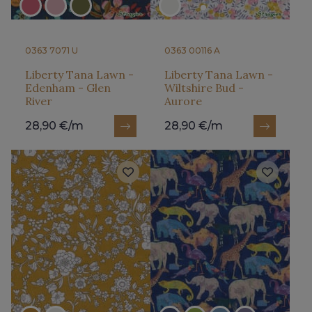
0363 7071 U
0363 00116 A
Liberty Tana Lawn -
Liberty Tana Lawn -
Edenham - Glen
Wiltshire Bud -
River
Aurore
28,90 €/m
28,90 €/m