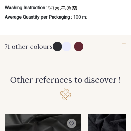
Washing Instruction :
Average Quantity per Packaging :
100 m;
71 other colours
...
114 - Noir
8083 - Gris Souris
Other refernces to discover !
1000B - Blanc
9208C - Porcelaine
88007 - Beige Cappuccino
88062 - Moutarde
88090 - Camel
99150 - Ecorce