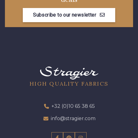
99675 - Canard
2077 - Orange douce
Subscribe to our newsletter
580 - Moutarde
9969 - Emeraude
88033 - Bleu Sarcelle
88023 - Chocolat
88060 - Vert de Gris
88068 - Vert Bouteille
HIGH QUALITY FABRICS
88008 - Beige Skin
88015 - Jaune Vif
+32 (0)10 65 38 65
88003 - Ivoire
88037 - Rose Pétale
info@stragier.com
88014 - Rose doux
88053 - Gris éléphant