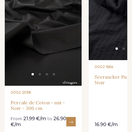
9251F - Café
99210 - Khaki
88039 - Jaune Soleil
99570 - Jaune vif
99308 - Vert Pomme
8416M - Vert Tilleul
0002 1664
99318 - Citron Vert
101F - Bleu Paon
Seersucker Pur C
Noir
0002 2598
5192 - Bleu fumée
99672 - Paon
Percale de Coton - uni -
Noir - 300 cm
88018 - Eau Mentholée
88661 - Aqua
21.99 €/m
26.90
From
to
€/m
16.90 €/m