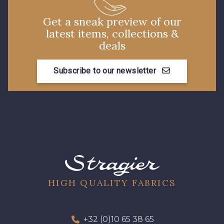
Get a sneak preview of our
51 - Orange
latest items, collections &
53 - Kaki Kalamata
deals
Subscribe to our newsletter
37 - Jaune Poussin
38 - Jaune Soleil
60 - Noir
39 - Rubis
40 - Marine clair
41 - Fuchsia
HIGH QUALITY FABRICS
55 - Lilas
56 - Bleu Lavande
+32 (0)10 65 38 65