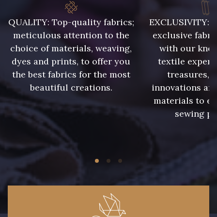
46 - Rose Zéphyr
QUALITY: Top-quality fabrics;
EXCLUSIVITY: A 
meticulous attention to the
exclusive fabri
32 - Corail
34 - Marine
choice of materials, weaving,
with our kno
dyes and prints, to offer you
textile expert
the best fabrics for the most
treasures, 
31 - Pêche
36 - Menthe bleue
beautiful creations.
innovations and
materials to e
sewing pr
33 - Porcelaine
35 - Rose Cyclamen
30 - Rose Perle
48 - Rouge
49 - Bleu Niagara
50 - Vert Bouteille