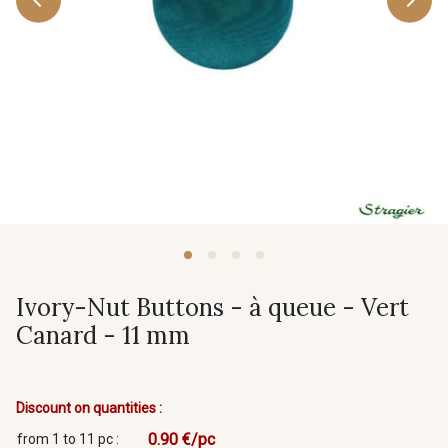
Ivory-Nut Buttons - à queue - Vert
Canard - 11 mm
Discount on quantities :
0.90 €/pc
from 1 to 11 pc :