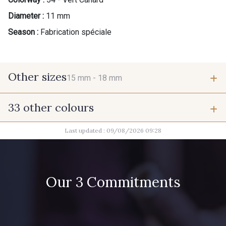
Diameter :
11 mm
Season :
Fabrication spéciale
Other sizes
15 mm -
18 mm
33 other colours
15 mm
18 mm
Last updated : 09/08/2026 09:28
42 - Cayenne
43 - Jaune Safran
45 - Menthe
Our 3 Commitments
44 - Bleu Jeans clair
47 - Prunelle