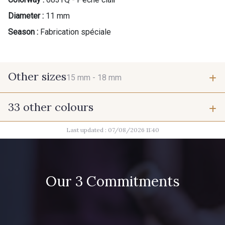
Diameter :
11 mm
Season :
Fabrication spéciale
Other sizes
15 mm -
18 mm
33 other colours
15 mm
18 mm
Last updated : 07/08/2026 11:40
37 - Jaune Poussin
38 - Jaune Soleil
60 - Noir
39 - Rubis
Our 3 Commitments
40 - Marine clair
41 - Fuchsia