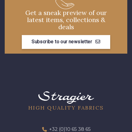
33 - Porcelaine
Get a sneak preview of our
35 - Rose Cyclamen
latest items, collections &
deals
30 - Rose Perle
Subscribe to our newsletter
07342 - Bleu Méditerranée
07288 - Bleu Océan
07378 - Bleu Optimiste
48 - Rouge
03735 - Framboise givrée
HIGH QUALITY FABRICS
49 - Bleu Niagara
50 - Vert Bouteille
+32 (0)10 65 38 65