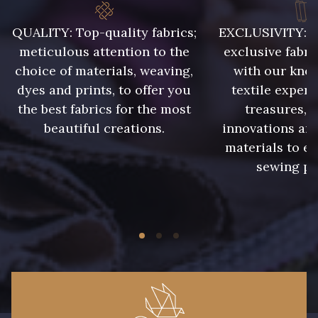
42 - Cayenne
QUALITY: Top-quality fabrics;
EXCLUSIVITY: A 
43 - Jaune Safran
meticulous attention to the
exclusive fabri
choice of materials, weaving,
with our kno
dyes and prints, to offer you
textile expert
45 - Menthe
the best fabrics for the most
treasures, 
44 - Bleu Jeans clair
beautiful creations.
innovations and
materials to e
47 - Prunelle
sewing pr
46 - Rose Zéphyr
32 - Corail
34 - Marine
31 - Pêche
36 - Menthe bleue