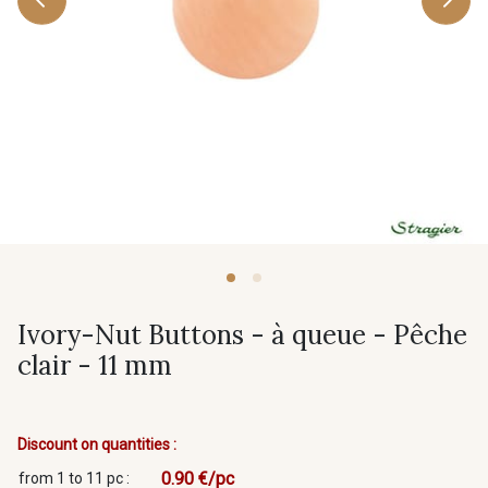
Ivory-Nut Buttons - à queue - Pêche
clair - 11 mm
Discount on quantities :
0.90 €/pc
from 1 to 11 pc :