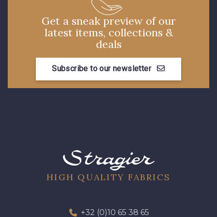
30 - Rose Perle
Get a sneak preview of our
35 - Rose Cyclamen
latest items, collections &
deals
Subscribe to our newsletter
37 - Jaune Poussin
38 - Jaune Soleil
60 - Noir
39 - Rubis
40 - Marine clair
41 - Fuchsia
48 - Rouge
HIGH QUALITY FABRICS
49 - Bleu Niagara
+32 (0)10 65 38 65
51 - Orange