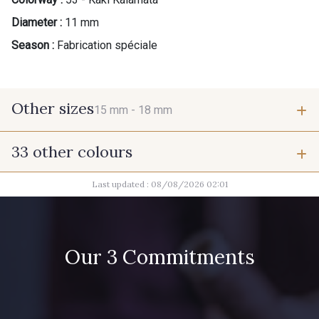
Diameter :
11 mm
Season :
Fabrication spéciale
Other sizes
15 mm -
18 mm
33 other colours
15 mm
18 mm
Last updated : 08/08/2026 02:01
07342 - Bleu Méditerranée
07378 - Bleu Optimiste
07288 - Bleu Océan
683YQ - Pêche clair
Our 3 Commitments
42 - Cayenne
03735 - Framboise givrée