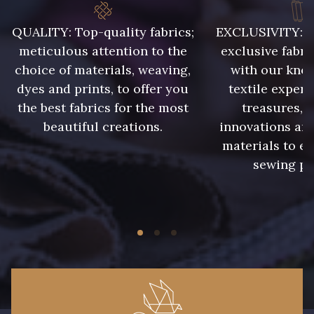
QUALITY: Top-quality fabrics;
EXCLUSIVITY: A 
meticulous attention to the
exclusive fabri
43 - Jaune Safran
44 - Bleu Jeans clair
choice of materials, weaving,
with our kno
dyes and prints, to offer you
textile expert
the best fabrics for the most
treasures, 
45 - Menthe
46 - Rose Zéphyr
beautiful creations.
innovations and
materials to e
sewing pr
47 - Prunelle
32 - Corail
34 - Marine
36 - Menthe bleue
31 - Pêche
33 - Porcelaine