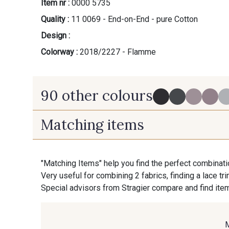
Item nr :
0000 5735
Quality :
11 0069 - End-on-End - pure Cotton
Design :
Colorway :
2018/2227 - Flamme
90 other colours
Matching items
2998/2998 - Noir
2998/2969 - Graphite
"Matching Items" help you find the perfect combinati
Very useful for combining 2 fabrics, finding a lace tr
Special advisors from Stragier compare and find item
2974/2942 - Gris Moyen
2974/92809 - Taupe clair
2974/2345 - Gris rose
2998/2942 - Anthracite