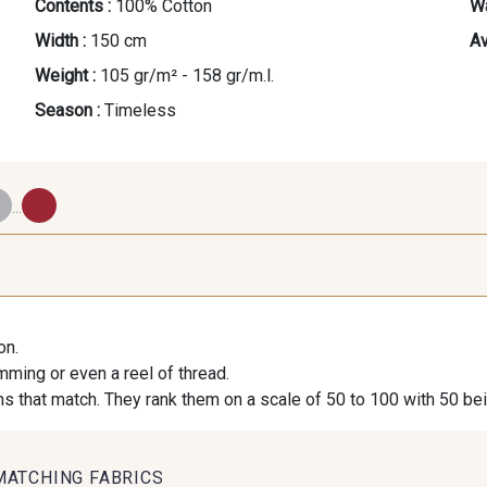
Contents :
100% Cotton
Wa
Width :
150 cm
Av
Weight :
105 gr/m² - 158 gr/m.l.
Season :
Timeless
...
2974/2311 - Rose
2974/2342 - Orchidée
2001/2960 -
Zéphyr
givrée
on.
imming or even a reel of thread.
2001/2001 - Blanc
2001/2003 - Natural
2001/201
s that match. They rank them on a scale of 50 to 100 with 50 be
MATCHING FABRICS
2998/2867 - Café