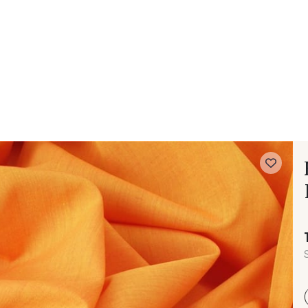
 FAQ
Contact
The Stragier Company
Services for profes