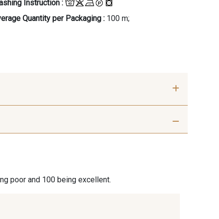
shing Instruction :
erage Quantity per Packaging :
100 m;
 Gris perle
2974/2902 - Gris
mouette
3 - Crème
2001/2799 - Galet
ing poor and 100 being excellent.
2001/2054 - Citron givré