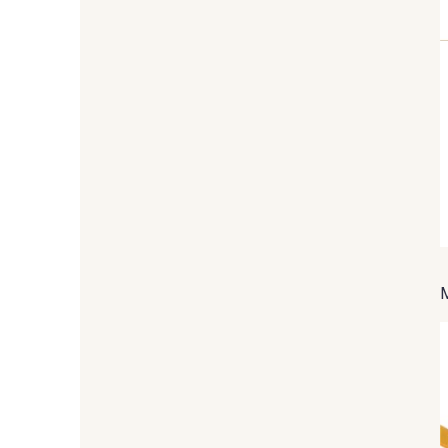
2001/2366 - Lilas clair
2998/2363 - Prune
2388/4316 - Lavande
2001/2320 - Rose
Primevère
4512/2117 - Rose
4512/2206 - Rose
Confetti
Azalée
2230/2227 - Vermillon
2230/2155 - Coquelicot