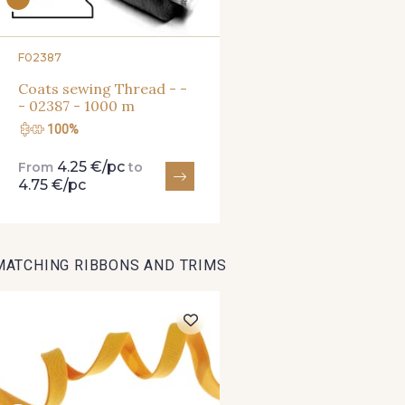
2388/2318 - Myrtille
2388/2336 - Lilas
2388/239
F02387
Coats sewing Thread - -
4512/2267
- 02387 - 1000 m
2001/2200 - Rose ultra
2001/2221 - Pêche
100%
clair
givrée
4.25 €/pc
From
to
4.75 €/pc
4512/2351 - Rose ibis
4512/2340 - Rose
4512/4533 
castillo
MATCHING RIBBONS AND TRIMS
2230/2264
2230/2205 - Rouge Rosé
2230/2255 - Rose Corail