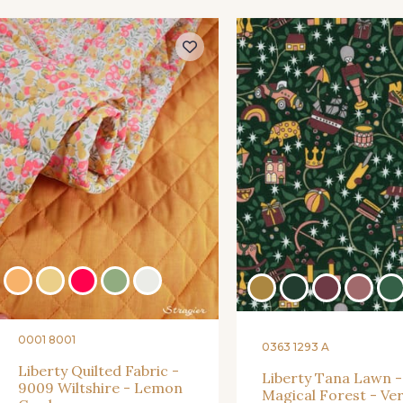
2230/2023 - Mandarine
2018/220
fra
2018/2751 - Jonagold
2751/2018 -
2018/4317 - Vert Azote
2751/4317 
2751/2527 - Vert
2751/4145 - Vert Menthe
Perroquet
2522/4101 - Atalante
2522/2513 -
0001 8001
2513/2913 - Tourmaline
0363 1293 A
Liberty Quilted Fabric -
Liberty Tana Lawn -
9009 Wiltshire - Lemon
Magical Forest - Ver