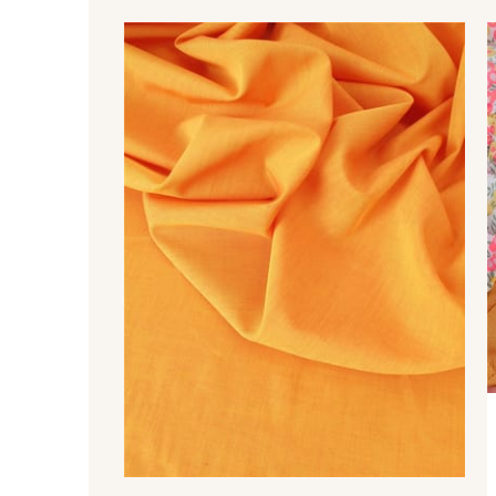
2018/2018 - Jaune Citron
2018/2023 - Jaune
éclatant
2751/2508 - Vert Paon
2513/2549 - Vert
Pistache
2018/2737 - Tilleul
2018/4822 - Olivette