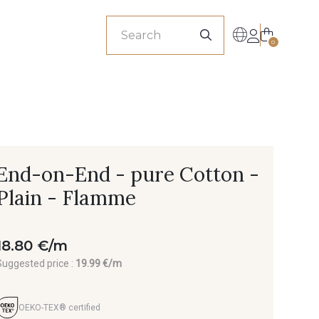
sionals
0
End-on-End - pure Cotton -
Plain - Flamme
18.80 €/m
Suggested price :
19.99 €/m
OEKO-TEX® certified