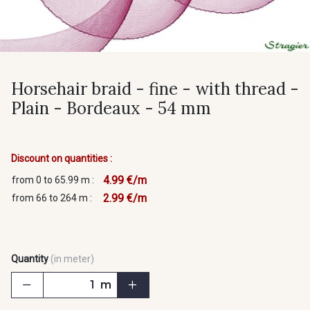
Horsehair braid - fine - with thread -
Plain - Bordeaux - 54 mm
Discount on quantities :
4.99 €/m
from 0 to 65.99 m :
2.99 €/m
from 66 to 264 m :
Quantity
(in meter)
m