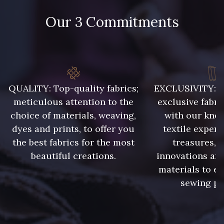
57 - Vert Emeraude
58 - Vert Pomme
Our 3 Commitments
59 - Lilas
61 - Magenta
QUALITY: Top-quality fabrics;
EXCLUSIVITY: A 
63 - Bleu Ciel
64 - Bleu Roi
meticulous attention to the
exclusive fabri
choice of materials, weaving,
with our kno
dyes and prints, to offer you
textile expert
65 - Prune
67 - Gris Argent
the best fabrics for the most
treasures, 
beautiful creations.
innovations and
materials to e
sewing pr
68 - Marine
70 - Marine foncé