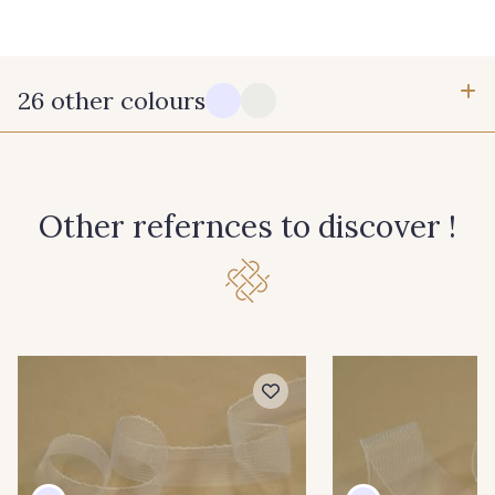
26 other colours
10 - Blanc
12 - Ivoire
Other refernces to discover !
60 - Noir
30 - Champagne
41 - Rose clair
42 - Rose Blush
43 - Rouge
46 - Jaune Soleil