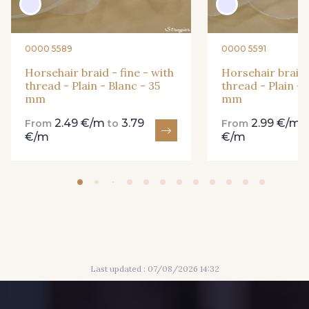
0000 5589
0000 5591
48 - Mandarine
49 - Vert Amande
Horsehair braid - fine - with
Horsehair braid -
thread - Plain - Blanc - 35
thread - Plain - 
mm
mm
50 - Peau
51 - Chocolat
2.49 €/m
3.79
2.99 €/m
From
to
From
€/m
€/m
52 - Grège
54 - Turquoise
55 - Shocking Pink
56 - Lavande
Last updated : 07/08/2026 14:32