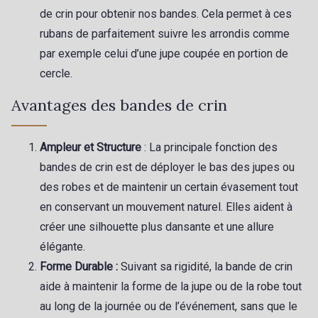
de crin pour obtenir nos bandes. Cela permet à ces
rubans de parfaitement suivre les arrondis comme
par exemple celui d’une jupe coupée en portion de
cercle.
Gift: 10% off your order!
Avantages des bandes de crin
Is sewing your way to unwind?
Do you have a passion for beautiful fabrics?
Every week, receive a touch of inspiration, new
Ampleur et Structure
: La principale fonction des
arrivals, and exclusive offers straight to your
bandes de crin est de déployer le bas des jupes ou
inbox.
des robes et de maintenir un certain évasement tout
en conservant un mouvement naturel. Elles aident à
Subscribe to the newsletter
créer une silhouette plus dansante et une allure
élégante.
Forme Durable :
Suivant sa rigidité, la bande de crin
aide à maintenir la forme de la jupe ou de la robe tout
au long de la journée ou de l’événement, sans que le