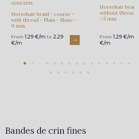
0000 5599
Horsehair braid 
without thread -
Horsehair braid - coarse -
- 5 mm
with thread - Plain - Blanc -
9 mm
1.29 €/m
2.29
1.29 €/m
From
to
From
t
€/m
€/m
Bandes de crin fines