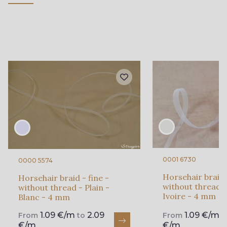
0001 6730
0000 5574
Horsehair braid 
Horsehair braid - fine -
without thread -
without thread - Plain -
Ivoire - 4 mm
Blanc - 4 mm
1.09 €/m
2.09
1.09 €/m
From
to
From
t
€/m
€/m