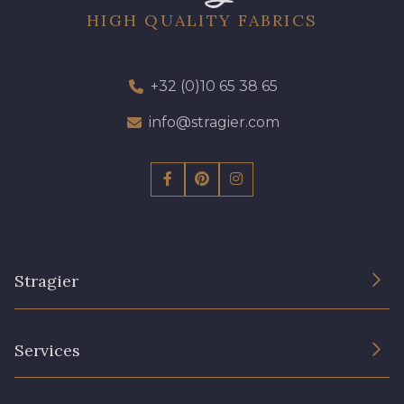
HIGH QUALITY FABRICS
+32 (0)10 65 38 65
info@stragier.com
Stragier
The Company
Services
Sustainable commitment and certifications
Terms and conditions