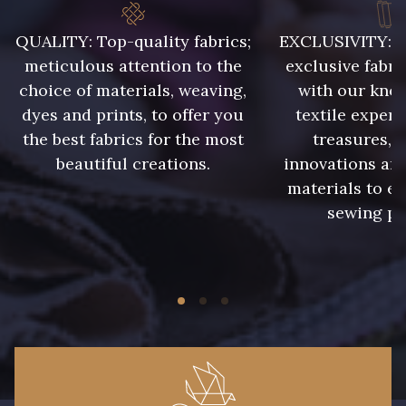
42 - Cayenne
QUALITY: Top-quality fabrics;
EXCLUSIVITY: A 
43 - Jaune Safran
meticulous attention to the
exclusive fabri
choice of materials, weaving,
with our kno
dyes and prints, to offer you
textile expert
45 - Menthe
the best fabrics for the most
treasures, 
44 - Bleu Jeans clair
beautiful creations.
innovations and
materials to e
47 - Prunelle
sewing pr
46 - Rose Zéphyr
32 - Corail
34 - Marine
31 - Pêche
36 - Menthe bleue