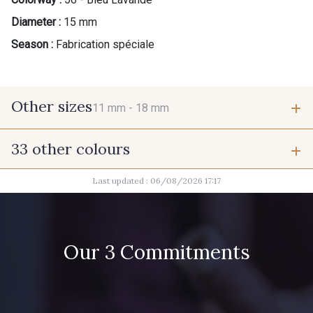
Diameter :
15 mm
Season :
Fabrication spéciale
Other sizes
11 mm -
18 mm
33 other colours
11 mm
18 mm
Last updated : 06/08/2026 17:17
37 - Jaune Poussin
38 - Jaune Soleil
60 - Noir
39 - Rubis
Our 3 Commitments
40 - Marine clair
41 - Fuchsia