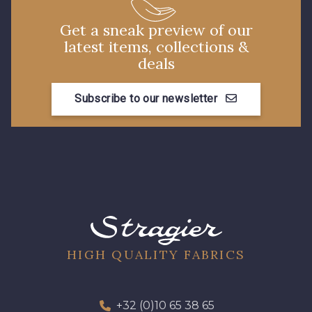
33 - Porcelaine
Get a sneak preview of our
35 - Rose Cyclamen
latest items, collections &
deals
30 - Rose Perle
Subscribe to our newsletter
07342 - Bleu Méditerranée
07288 - Bleu Océan
07378 - Bleu Optimiste
683YQ - Pêche clair
03735 - Framboise givrée
HIGH QUALITY FABRICS
48 - Rouge
49 - Bleu Niagara
+32 (0)10 65 38 65