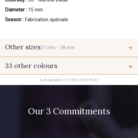
Diameter :
15 mm
Season :
Fabrication spéciale
Other sizes
11 mm -
18 mm
33 other colours
11 mm
18 mm
Last updated : 07/08/2026 06:52
07342 - Bleu Méditerranée
07378 - Bleu Optimiste
07288 - Bleu Océan
683YQ - Pêche clair
Our 3 Commitments
42 - Cayenne
03735 - Framboise givrée