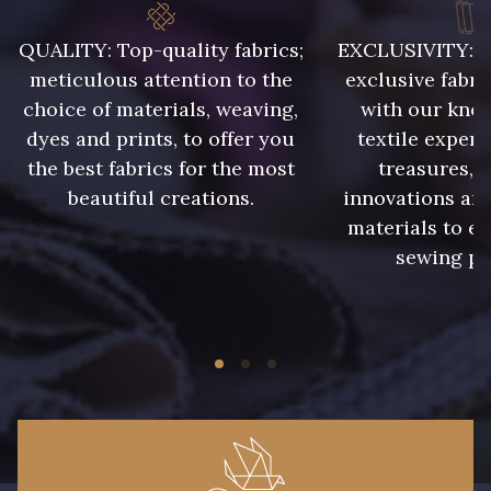
QUALITY: Top-quality fabrics;
EXCLUSIVITY: A 
meticulous attention to the
exclusive fabri
43 - Jaune Safran
44 - Bleu Jeans clair
choice of materials, weaving,
with our kno
dyes and prints, to offer you
textile expert
the best fabrics for the most
treasures, 
45 - Menthe
46 - Rose Zéphyr
beautiful creations.
innovations and
materials to e
sewing pr
47 - Prunelle
32 - Corail
34 - Marine
31 - Pêche
33 - Porcelaine
35 - Rose Cyclamen