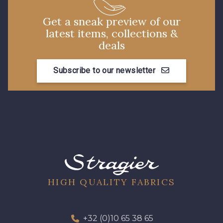
30 - Rose Perle
Get a sneak preview of our
37 - Jaune Poussin
latest items, collections &
deals
60 - Noir
Subscribe to our newsletter
38 - Jaune Soleil
39 - Rubis
40 - Marine clair
41 - Fuchsia
48 - Rouge
HIGH QUALITY FABRICS
49 - Bleu Niagara
50 - Vert Bouteille
+32 (0)10 65 38 65
51 - Orange