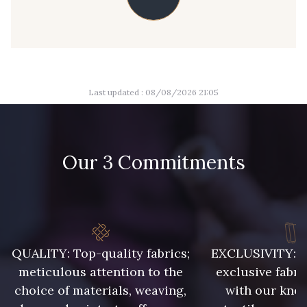
40 - Rose lilas
54 - Orange tonique
Last updated : 08/08/2026 21:05
35 - Cochenille
49 - Bleu Saphir
Our 3 Commitments
50 - Rouge Rubis
51 - Classic Blue
QUALITY: Top-quality fabrics;
EXCLUSIVITY: A 
meticulous attention to the
exclusive fabri
choice of materials, weaving,
with our kno