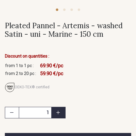
Pleated Pannel - Artemis - washed
Satin - uni - Marine - 150 cm
Discount on quantities :
69.90 €/pc
from 1 to 1 pc :
59.90 €/pc
from 2 to 20 pc :
OEKO-TEX® certified