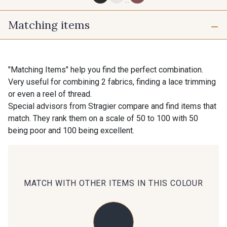
Matching items
60 - Noir
18 - Stragier Pale Ivory
"Matching Items" help you find the perfect combination.
39 - Grège clair
34 - Rouille
Very useful for combining 2 fabrics, finding a lace trimming
or even a reel of thread.
Special advisors from Stragier compare and find items that
match. They rank them on a scale of 50 to 100 with 50
55 - Jaune vif
33 - Vert Bouteille
being poor and 100 being excellent.
53 - Diamant Vert
52 - Vert Emeraude
MATCH WITH OTHER ITEMS IN THIS COLOUR
43 - Gris Perle
32 - Bleu Canard