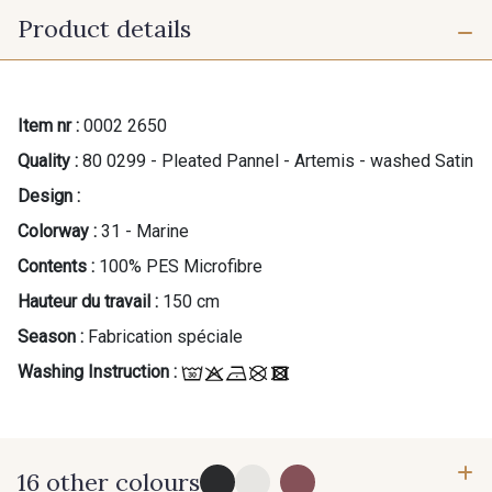
Gift: 10% off your order!
Product details
Is sewing your way to unwind?
Do you have a passion for beautiful fabrics?
Every week, receive a touch of inspiration, new
arrivals, and exclusive offers straight to your
Item nr :
0002 2650
inbox.
Quality :
80 0299 - Pleated Pannel - Artemis - washed Satin
Design :
Subscribe to the newsletter
Colorway :
31 - Marine
Contents :
100% PES Microfibre
Hauteur du travail :
150 cm
Season :
Fabrication spéciale
Washing Instruction :
16 other colours
...