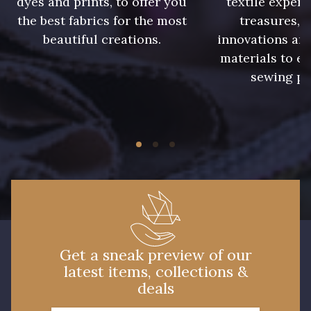
dyes and prints, to offer you
textile expert
the best fabrics for the most
treasures, 
beautiful creations.
innovations and
materials to e
sewing pr
Get a sneak preview of our
latest items, collections &
deals