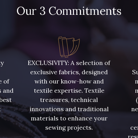
Our 3 Commitments
ty
EXCLUSIVITY: A selection of
exclusive fabrics, designed
Su
e of
with our know-how and
m
s and
textile expertise. Textile
 best
treasures, technical
t
innovations and traditional
ne
.
materials to enhance your
sewing projects.
ce
res