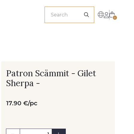
sionals
0
Patron Scämmit - Gilet
Sherpa -
17.90 €/pc