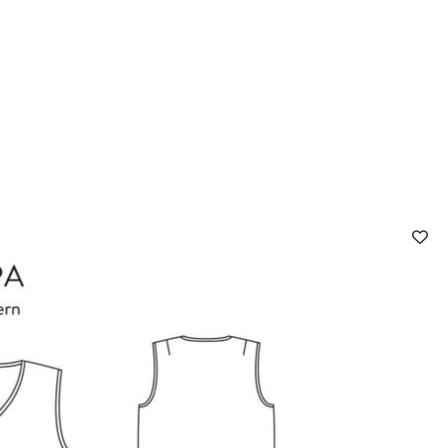
 FAQ
Contact
The Stragier Company
Services for profes