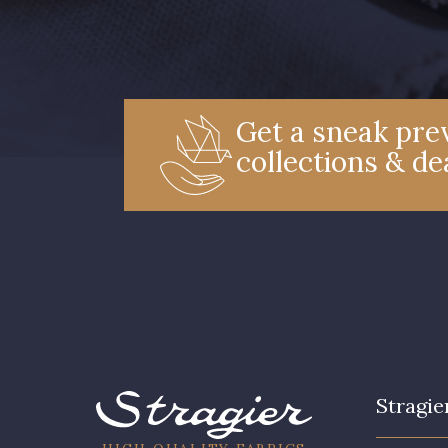
Get a sneak prev
collections & de
Stragie