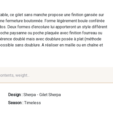
table, ce gilet sans manche propose une finition gansée sur
’une fermeture boutonnée. Forme légèrement boule conférée
 dos. Deux formes d’encolure lui apporteront un style différent
poche paysanne ou poche plaquée avec finition fourreau ou
érence doublé mais avec doublure posée à plat (méthode
possible sans doublure. A réaliser en maille ou en chaîne et
contents, weight...
Design :
Sherpa - Gilet Sherpa
Season :
Timeless