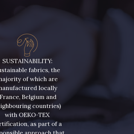
SUSTAINABILITY:
stainable fabrics, the
ajority of which are
manufactured locally
(France, Belgium and
ighbouring countries)
with OEKO-TEX
rtification, as part of a
ponsible approach that