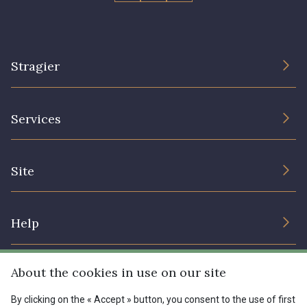
Stragier
The Company
Services
Sustainable commitment and certifications
Terms and conditions
Contact us
Site
Cookies settings
Services for professionals
The shop
Gift certificates
Help
Our deals
Magazine
Shipping options
About the cookies in use on our site
Menu
Lexique
Returns & complaints
By clicking on the « Accept » button, you consent to the use of first