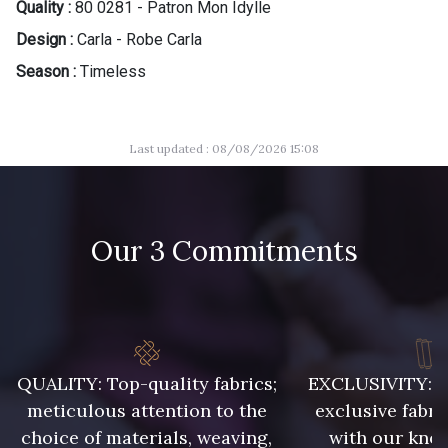
Quality :
80 0281 - Patron Mon Idylle
Design :
Carla - Robe Carla
Season :
Timeless
Last updated : 08/08/2026 15:08
Our 3 Commitments
QUALITY: Top-quality fabrics;
EXCLUSIVITY: A 
meticulous attention to the
exclusive fabri
choice of materials, weaving,
with our kno