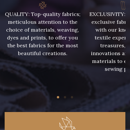
QUALITY: Top-quality fabrics;
EXCLUSIVITY: A 
meticulous attention to the
exclusive fabri
choice of materials, weaving,
with our kno
dyes and prints, to offer you
textile expert
the best fabrics for the most
treasures, 
beautiful creations.
innovations and
materials to e
sewing pr