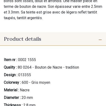
bords sont lisses, doux et arrondis. Une master piece en
terme de bouton de nacre. Son épaisseur varie entre 2.5mm
et 3.3mm. Sa teinte est grise avec de légers reflet tantôt
taupés, tantôt argentés.
Product details
Item nr :
0002 1555
Quality :
80 0264 - Bouton de Nacre - tradition
Design :
013355
Colorway :
600 - Gris moyen
Material :
Nacre
Diameter :
20 mm
Thickness :
2.8 mm