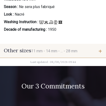
Season :
Ne sera plus fabriqué
Look :
Nacré
Washing Instruction :
Decade of manufacturing :
1950
Other sizes
11 mm -
14 mm -
... -
28 mm
Last updated : 08/08/2026 09:44
11 mm
14 mm
Our 3 Commitments
23 mm
25 mm