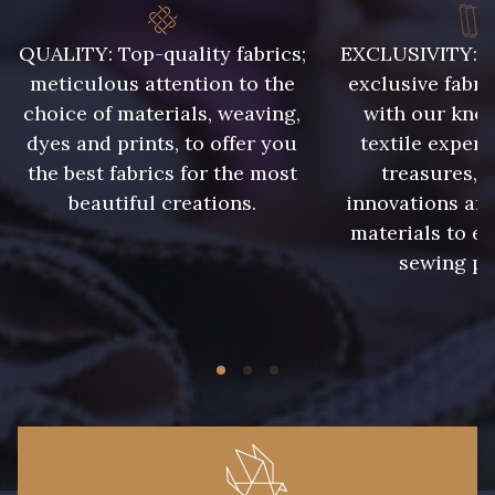
28 mm
QUALITY: Top-quality fabrics;
EXCLUSIVITY: A 
meticulous attention to the
exclusive fabri
choice of materials, weaving,
with our kno
dyes and prints, to offer you
textile expert
the best fabrics for the most
treasures, 
beautiful creations.
innovations and
materials to e
sewing pr