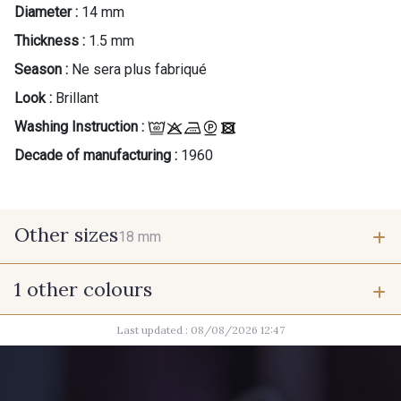
Diameter :
14 mm
Thickness :
1.5 mm
Season :
Ne sera plus fabriqué
Look :
Brillant
Washing Instruction :
Decade of manufacturing :
1960
Other sizes
18 mm
1 other colours
18 mm
Last updated : 08/08/2026 12:47
200 - Champagne irisé