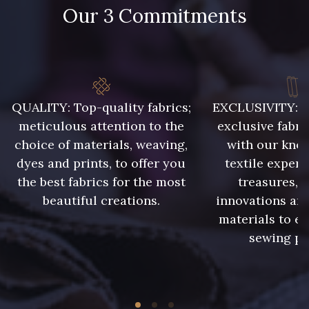
Our 3 Commitments
QUALITY: Top-quality fabrics;
EXCLUSIVITY: A 
meticulous attention to the
exclusive fabri
choice of materials, weaving,
with our kno
dyes and prints, to offer you
textile expert
the best fabrics for the most
treasures, 
beautiful creations.
innovations and
materials to e
sewing pr