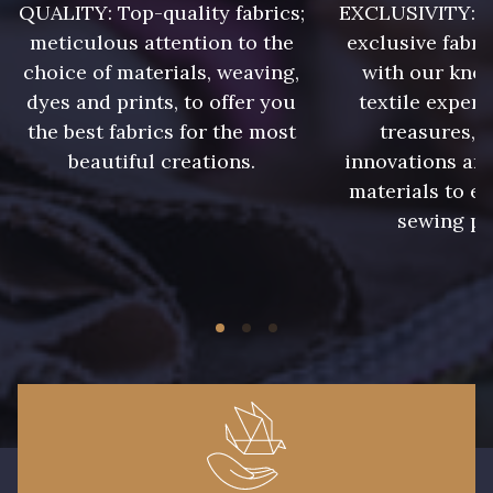
QUALITY: Top-quality fabrics;
EXCLUSIVITY: A 
meticulous attention to the
exclusive fabri
choice of materials, weaving,
with our kno
dyes and prints, to offer you
textile expert
the best fabrics for the most
treasures, 
beautiful creations.
innovations and
materials to e
sewing pr