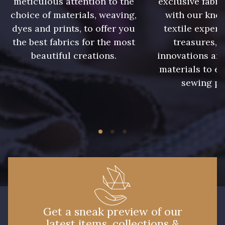
meticulous attention to the
exclusive fabri
choice of materials, weaving,
with our kno
dyes and prints, to offer you
textile expert
the best fabrics for the most
treasures, 
beautiful creations.
innovations and
materials to e
sewing pr
Get a sneak preview of our
latest items, collections &