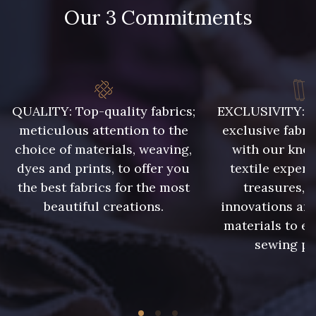
Our 3 Commitments
QUALITY: Top-quality fabrics;
EXCLUSIVITY: A 
meticulous attention to the
exclusive fabri
choice of materials, weaving,
with our kno
dyes and prints, to offer you
textile expert
the best fabrics for the most
treasures, 
beautiful creations.
innovations and
materials to e
sewing pr