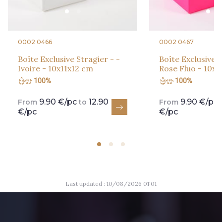
0002 0466
0002 0467
Boîte Exclusive Stragier - -
Boîte Exclusive S
Ivoire - 10x11x12 cm
Rose Fluo - 10x1
100%
100%
9.90 €/pc
12.90
9.90 €/pc
From
to
From
€/pc
€/pc
Last updated : 10/08/2026 01:01