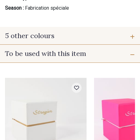
Season :
Fabrication spéciale
5 other colours
To be used with this item
CT1 - Les 4 Series complètes
CT1-1 - Vêtements fins femme
et enfant
CT1-2 - Chemises
CT1-4 - Manteaux
CT1-5 - Robes de Mariées