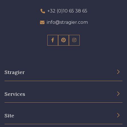
+32 (0)10 65 38 65
info@stragier.com
Stragier
The Company
Services
Sustainable commitment and certifications
Terms and conditions
Contact us
Site
Cookies settings
Services for professionals