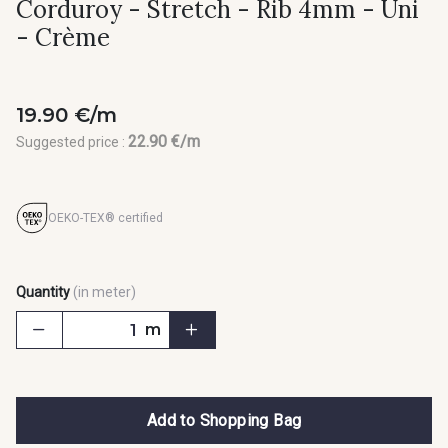
Corduroy - Stretch - Rib 4mm - Uni
- Crème
19.90 €/m
22.90 €/m
Suggested price :
OEKO-TEX® certified
Quantity
(in meter)
m
Add to Shopping Bag