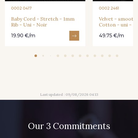
0002 0417
0002 2461
Baby Cord - Stretch - 1mm
Velvet - smooth 
44 - Fuchsia
45 - Jaune pâle
Rib - Uni - Noir
Cotton - uni - N
19.90 €/m
49.75 €/m
46 - Lilas clair
48 - Vert d'eau
49 - Khaki
50 - Rouge
52 - Cayenne
51 - Rouge cochenille
Last updated : 09/08/2026 04:13
53 - Rose clair
54 - Jaune Citron
Our 3 Commitments
55 - Vert Prairie
57 - Rose fluo