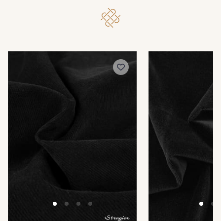
38 - Vert Canard
60 - Noir
30 - Beige Rosé
31 - Rose
32 - Parme
33 - Eucalyptus
34 - Bleu Couronne
35 - Bleu Océan
36 - Safran
37 - Moutarde
40 - Marine
39 - Vert bouteille grisé
42 - Gris
43 - Emeraude