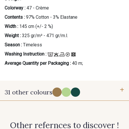
Colorway :
47 - Crème
Contents :
97% Cotton - 3% Elastane
Width :
145 cm (+/- 2 %)
Weight :
325 gr/m² - 471 gr/m.l.
Season :
Timeless
Washing Instruction :
Average Quantity per Packaging :
40 m;
31 other colours
41 - Camel
56 - Vert Printemps
Other refernces to discover !