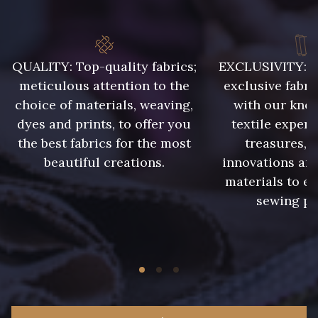
58 - Orange
61 - Prune
QUALITY: Top-quality fabrics;
EXCLUSIVITY: A 
meticulous attention to the
exclusive fabri
63 - Noisette
choice of materials, weaving,
with our kno
dyes and prints, to offer you
textile expert
the best fabrics for the most
treasures, 
beautiful creations.
innovations and
materials to e
sewing pr