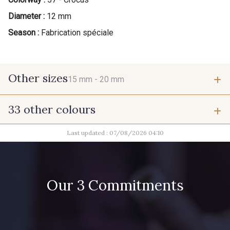
Diameter :
12 mm
Season :
Fabrication spéciale
Other sizes
15 mm -
20 mm
33 other colours
15 mm
20 mm
Last updated : 07/08/2026 04:10
07342 - Bleu Méditerranée
07378 - Bleu Optimiste
07288 - Bleu Océan
683YQ - Pêche clair
Our 3 Commitments
42 - Cayenne
03735 - Framboise givrée