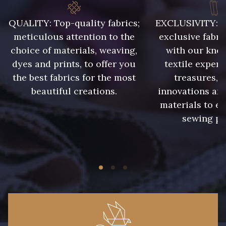
QUALITY: Top-quality fabrics;
EXCLUSIVITY: A 
meticulous attention to the
exclusive fabri
43 - Jaune Safran
44 - Bleu Jeans clair
choice of materials, weaving,
with our kno
dyes and prints, to offer you
textile expert
the best fabrics for the most
treasures, 
45 - Menthe
46 - Rose Zéphyr
beautiful creations.
innovations and
materials to e
sewing pr
47 - Prunelle
32 - Corail
34 - Marine
36 - Menthe bleue
31 - Pêche
33 - Porcelaine