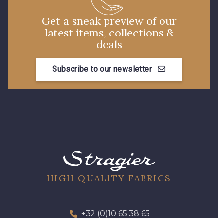
30 - Rose Perle
Get a sneak preview of our
35 - Rose Cyclamen
latest items, collections &
deals
38 - Jaune Soleil
Subscribe to our newsletter
37 - Jaune Poussin
60 - Noir
39 - Rubis
40 - Marine clair
41 - Fuchsia
48 - Rouge
49 - Bleu Niagara
HIGH QUALITY FABRICS
51 - Orange
+32 (0)10 65 38 65
50 - Vert Bouteille