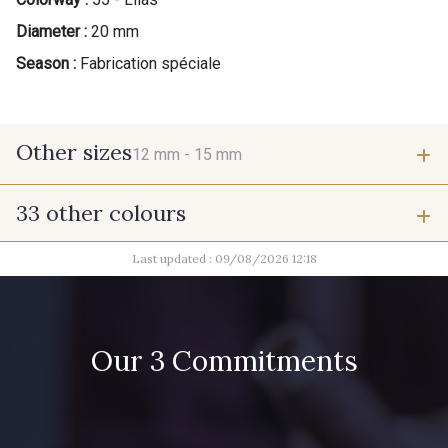
Diameter :
20 mm
Season :
Fabrication spéciale
Other sizes
12 mm -
15 mm
33 other colours
12 mm
15 mm
Last updated : 09/08/2026 12:18
42 - Cayenne
43 - Jaune Safran
45 - Menthe
Our 3 Commitments
44 - Bleu Jeans clair
47 - Prunelle