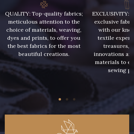
46 - Rose Zéphyr
QUALITY: Top-quality fabrics;
EXCLUSIVITY: A 
meticulous attention to the
exclusive fabri
32 - Corail
34 - Marine
choice of materials, weaving,
with our kno
dyes and prints, to offer you
textile expert
the best fabrics for the most
treasures, 
31 - Pêche
36 - Menthe bleue
beautiful creations.
innovations and
materials to e
sewing pr
33 - Porcelaine
35 - Rose Cyclamen
30 - Rose Perle
48 - Rouge
49 - Bleu Niagara
50 - Vert Bouteille