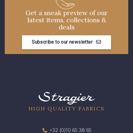
Get a sneak preview of our
51 - Orange
latest items, collections &
53 - Kaki Kalamata
deals
Subscribe to our newsletter
54 - Vert Canard
37 - Jaune Poussin
38 - Jaune Soleil
60 - Noir
39 - Rubis
40 - Marine clair
HIGH QUALITY FABRICS
41 - Fuchsia
56 - Bleu Lavande
+32 (0)10 65 38 65