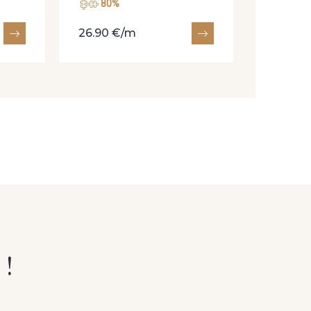
80%
26.90 €/m
 !