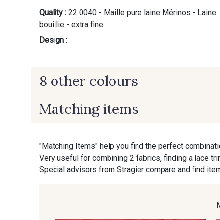
Quality :
22 0040 - Maille pure laine Mérinos - Laine
bouillie - extra fine
Design :
8 other colours
Matching items
08100 - Noir
08394 - Vert Bouteille
"Matching Items" help you find the perfect combinati
Very useful for combining 2 fabrics, finding a lace tr
08385 - Ivoire
Special advisors from Stragier compare and find item
09918 - Special Red
Gift
Is sewi