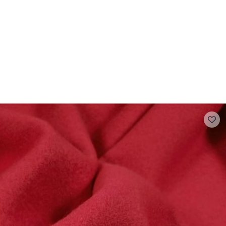
 FAQ
Contact
The Stragier Company
Services for profes