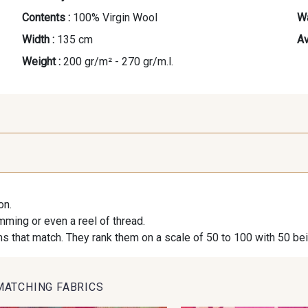
Contents :
100% Virgin Wool
Wa
Width :
135 cm
Av
Weight :
200 gr/m² - 270 gr/m.l.
02056 - Rose clair
09583 - Camel
15015 - Ve
on.
imming or even a reel of thread.
s that match. They rank them on a scale of 50 to 100 with 50 be
: 10% off your order!
MATCHING FABRICS
ng your way to unwind?