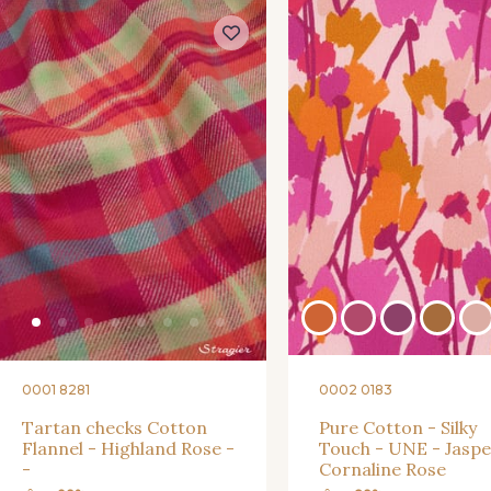
ave a passion for beautiful fabrics?
ek, receive a touch of inspiration, new arrivals, and exclusive off
 to your inbox.
scribe to the newsletter
0001 8281
0002 0183
Tartan checks Cotton
Pure Cotton - Silky
Flannel - Highland Rose -
Touch - UNE - Jaspe
-
Cornaline Rose