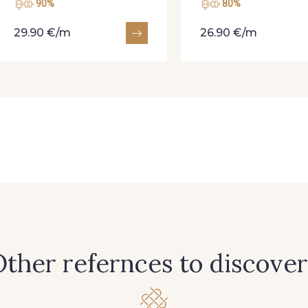
90%
80%
29.90 €/m
26.90 €/m
ther refernces to discover