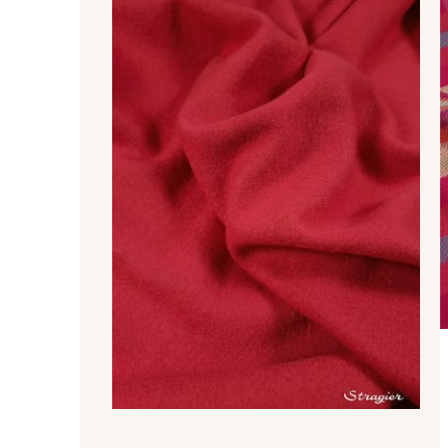
Do you h
Every we
straight
Sub