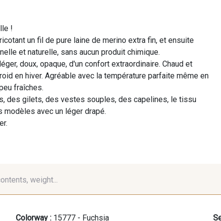
le !
icotant un fil de pure laine de merino extra fin, et ensuite
nnelle et naturelle, sans aucun produit chimique.
 léger, doux, opaque, d'un confort extraordinaire. Chaud et
 froid en hiver. Agréable avec la température parfaite même en
peu fraîches.
, des gilets, des vestes souples, des capelines, le tissu
 modèles avec un léger drapé.
er.
contents, weight...
Colorway :
15777 - Fuchsia
Se