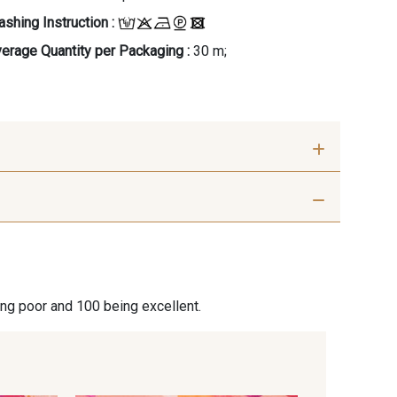
shing Instruction :
erage Quantity per Packaging :
30 m;
rt impérial
15598 - Bleu précieux
ing poor and 100 being excellent.