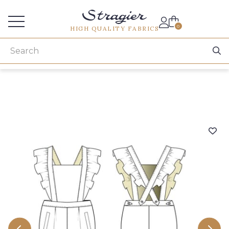
Services for professionals
0
HIGH QUALITY FABRICS