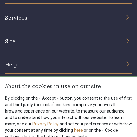
The Company
Services
Sustainable commitment and certifications
Terms and conditions
Contact us
Site
Cookies settings
Services for professionals
The shop
Gift certificates
Help
Our deals
Magazine
Shipping options
About the cookies in use on our site
Menu
Lexique
Returns & complaints
By clicking on the « Accept » button, you consent to the use of first
and third party (or similar) cookies to improve your overall
My account
Tous nos tissus
browsing experience on our website, to measure our audience
FR
EN
FAQ - Frequently asked questions
Magazine
and to understand how you interact with our website. To learn
more, see our
Privacy Policy
and set your preferences or withdraw
Payment options
your consent at any time by clicking
here
or on the « Cookie
settings » link at the bottom of our website.