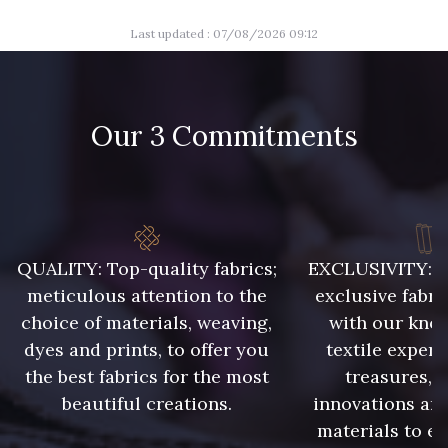
Last updated : 07/08/2026 09:12
Our 3 Commitments
QUALITY: Top-quality fabrics;
EXCLUSIVITY: A 
meticulous attention to the
exclusive fabri
choice of materials, weaving,
with our kno
dyes and prints, to offer you
textile expert
the best fabrics for the most
treasures, 
beautiful creations.
innovations and
materials to e