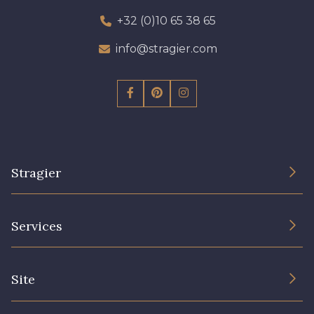
+32 (0)10 65 38 65
info@stragier.com
Stragier
The Company
Services
Sustainable commitment and certifications
Terms and conditions
Contact us
Site
Cookies settings
Services for professionals