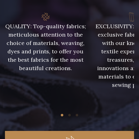
QUALITY: Top-quality fabrics;
EXCLUSIVITY: A 
meticulous attention to the
exclusive fabri
choice of materials, weaving,
with our kno
dyes and prints, to offer you
textile expert
the best fabrics for the most
treasures, 
beautiful creations.
innovations and
materials to e
sewing pr