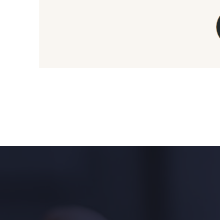
08508 - 08508
08522 - 08522
09443 - 09443
08432 - 08432
050YR - 050YR
002ZY - 002ZY
02344 - 02344
02343 - 02343
08548 - 08548
08922 - 08922
08971 - 08971
C8996 - C8996
00338 - 00338
08975 - 08975