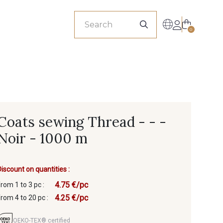
sionals
0
Coats sewing Thread - - -
Noir - 1000 m
Discount on quantities :
4.75 €/pc
from 1 to 3 pc :
4.25 €/pc
from 4 to 20 pc :
OEKO-TEX® certified