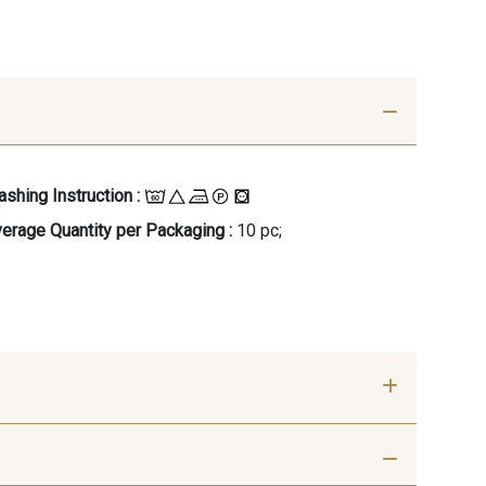
shing Instruction :
erage Quantity per Packaging :
10 pc;
- 09686
09870 - 09870