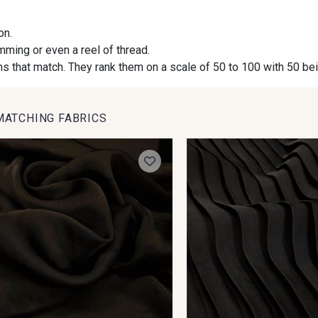
on.
09971 - 09971
09864 - 09864
00229 
imming or even a reel of thread.
s that match. They rank them on a scale of 50 to 100 with 50 be
09671 - 09671
09666 - 09666
09582 
MATCHING FABRICS
09390 - 09390
C9375 - C9375
09699 
09649 - 09649
09618 - 09618
C9939 
09155 - 09155
09404 - 09404
09424 
: 10% off your order!
C9373 - C9373
09581 - 09581
09389 
ng your way to unwind?