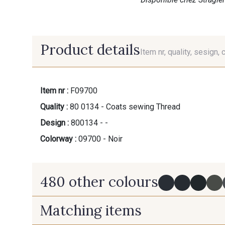
Product details
Item nr, quality, sesign, 
Item nr :
F09700
Quality :
80 0134 - Coats sewing Thread
Design :
800134 - -
Colorway :
09700 - Noir
480 other colours
Matching items
Y0091 - Y0091
09882 - 09882