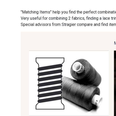
"Matching Items" help you find the perfect combinati
09824 - 09824
09984 - 09984
Very useful for combining 2 fabrics, finding a lace tr
Special advisors from Stragier compare and find item
09963 - 09963
09491 - 09491
09635 - 09635
09493 - 09493
09992 - 09992
09853 - 09853
09674 - 09674
Y1555 - Y1555
Gift
09138 - 09138
09301 - 09301
Is sewi