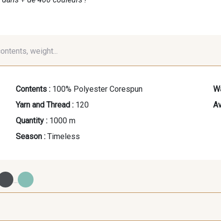
contents, weight...
Contents :
100% Polyester Corespun
Wa
Yarn and Thread :
120
Av
Quantity :
1000 m
Season :
Timeless
...
Y0092 - Y0092
00414 - 00414
09686 