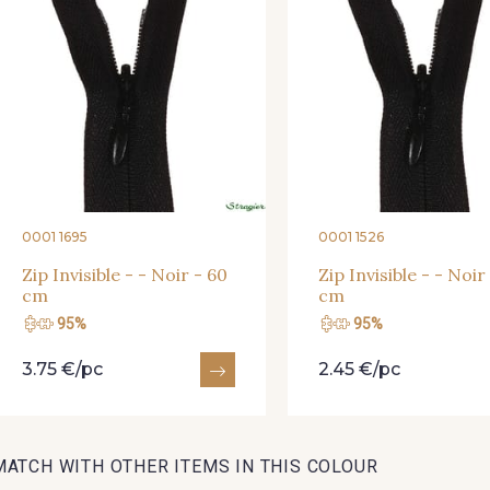
00473 - 00473
D0982 - D0982
08243 
08563 - 08563
09322 - 09322
09316 
00506 - 00506
00359 - 00359
08813 
0001 1695
0001 1526
02350 - 02350
00322 - 00322
08589 
Zip Invisible - - Noir - 60
Zip Invisible - - Noir
cm
cm
95%
95%
C2306 - C2306
D0653 - D0653
02322 
3.75 €/pc
2.45 €/pc
02370 - 02370
08398 - 08398
08561 
MATCH WITH OTHER ITEMS IN THIS COLOUR