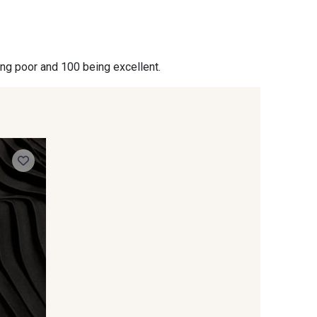
- 00229
C9945 - C9945
ing poor and 100 being excellent.
- 09582
09685 - 09685
- 09699
09606 - 09606
- C9939
09149 - 09149
- 09424
09115 - 09115
- 09389
09612 - 09612