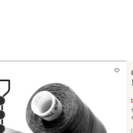
 FAQ
Contact
The Stragier Company
Services for profes