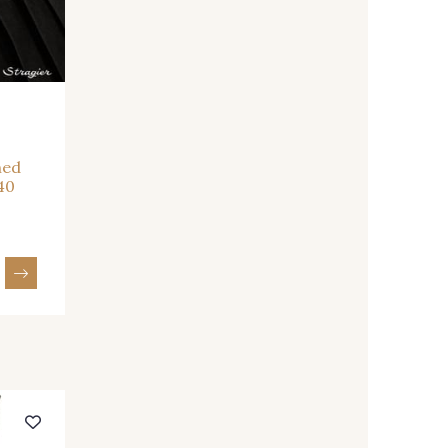
- 064YR
08168 - 08168
ers
- 08203
08313 - 08313
hed
- 01111
08303 - 08303
140
- 08320
08516 - 08516
- 08247
H0234 - H0234
- 08110
08108 - 08108