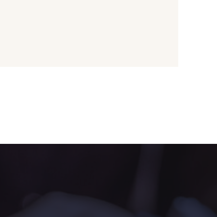
- 08815
08579 - 08579
- 09194
00538 - 00538
- 051YR
08590 - 08590
- 08489
D0998 - D0998
- 08755
08896 - 08896
- 08884
08553 - 08553
- 053YR
05783 - 05783