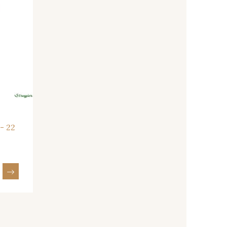
- 08243
08331 - 08331
- 09316
09303 - 09303
- 08813
00328 - 00328
- 08589
01455 - 01455
 - 22
- 02322
08184 - 08184
- 08561
08339 - 08339