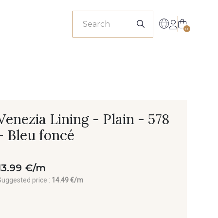
sionals
0
Venezia Lining - Plain - 578
- Bleu foncé
13.99 €/m
Suggested price :
14.49 €/m