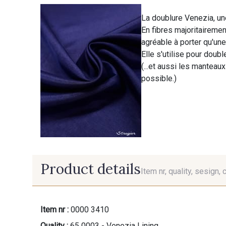
La doublure Venezia, une
En fibres majoritairement
agréable à porter qu'une
Elle s'utilise pour doubl
(...et aussi les manteaux
possible.)
Product details
Item nr, quality, sesign, 
Item nr :
0000 3410
Quality :
65 0003 - Venezia Lining