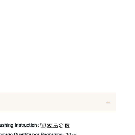
shing Instruction :
erage Quantity per Packaging :
20 m;