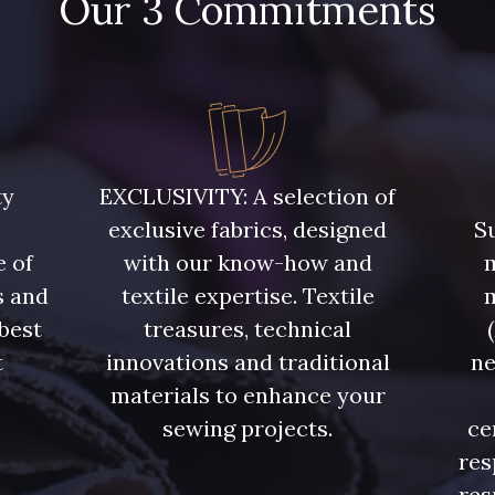
Our 3 Commitments
2561 - 2561 - Rouge
2591 - 2591 - Bordeaux
263 - 263 - 
peony
280 - 280
282 - 282
2841 
ty
EXCLUSIVITY: A selection of
exclusive fabrics, designed
Su
562 - 562
597 - 597
635 
e of
with our know-how and
m
s and
textile expertise. Textile
 best
treasures, technical
t
innovations and traditional
ne
.
materials to enhance your
sewing projects.
ce
res
res