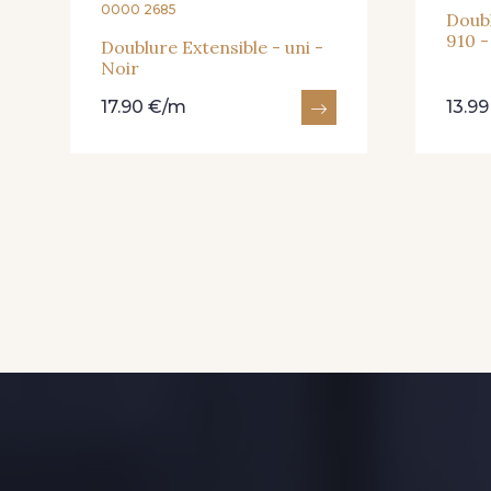
0000 2685
brûlée
Doubl
910 -
Doublure Extensible - uni -
Noir
5762 - 5762 - Vert canard
507 - 507 - Bleu Cyan
17.90 €/m
13.9
clair
571 - 571 - Bleu canard
582 - 582 - Marine denim
foncé
2942 - 2942 - Bourgogne
660 - 660 - Violet
699 - 699 - Prune Bleutée
202 - 202 - Rose perle