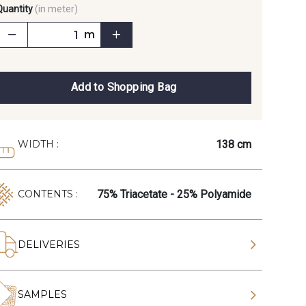
Quantity
(in meter)
m
Add to Shopping Bag
138 cm
WIDTH :
75% Triacetate - 25% Polyamide
CONTENTS :
DELIVERIES
SAMPLES