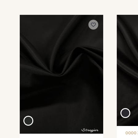
421 - 421 - Beige sable
4251 - 4251 - Tige
3441 - 3441 - Brun ultra
3461 - 3461 - Acajou
foncé
foncé
329 - 329 - Rouille
122 - 122 - Jaune
poussin
4052 - 4052 - Vert Laitue
4091 - 4091 - Vert d'eau
0000 
475 - 475 - Vert billard
4801 - 4801 - Olive