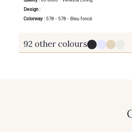
Design :
Colorway :
578 - 578 - Bleu foncé
92 other colours
910 - 910 - Noir
710 - 710 - Gris clair
750 - 750 - Gris frais
773 - 773 - Gris plomb
O
019 - 019 - Ficelle
022 - 022 - Caillou