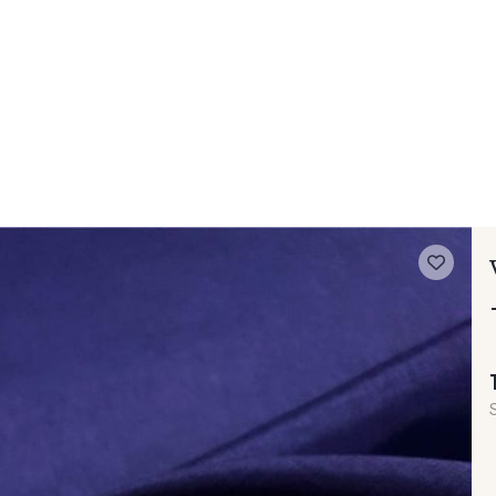
 FAQ
Contact
The Stragier Company
Services for profes