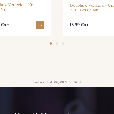
ure Venezia - Uni -
Doublure Venezia - Uni
 Noir
710 - Gris clair
536 - 536 - Bleu couronne
539 - 539 - Bleu royal
5402 - 54
9 €/m
13.99 €/m
naut
585 - 585 - Bleu nuit
594 - 594 - Bleu caban
596 - 596
6631 - 6631 - Lilas
664 - 664 - Lavande
673 - 673 
Last updated : 06/08/2026 16:38
bleuté
fon
203 - 203 - Pêche
208 - 208 - Rose frais
281 - 281