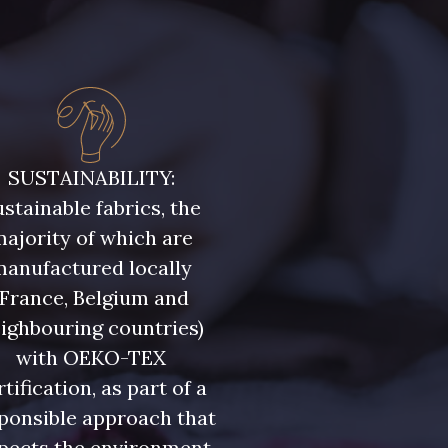
Vin de Rubis
197 - 197
- 2841
337 - 337
SUSTAINABILITY:
stainable fabrics, the
- 635
6361 - 6361
ajority of which are
manufactured locally
(France, Belgium and
ighbouring countries)
with OEKO-TEX
rtification, as part of a
ponsible approach that
pects the environment.