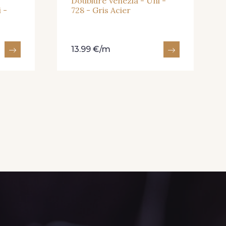
Doublure Venezia - Uni -
 -
728 - Gris Acier
02 - Bleu
5701 - 5701 - Bleu clair
13.99 €/m
ique
 - Marine
5981 - 5981 - Marine
ultra foncé
- Myrtille
675 - 675 - Aster des
cée
champs
 - Magenta
90972 - 90972 - Vieux
Rose