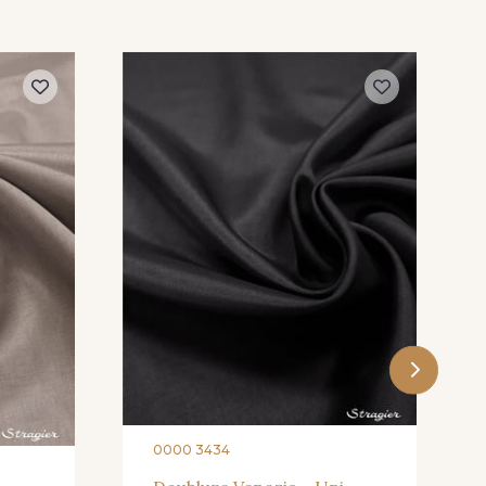
 - Canelle
3181 - 3181 - Brun
nougat
Terre foncée
148 - 148 - Orange
- Moutarde
369 - 369 - Lichen
Vert fougère
473 - 473 - Lichen
sombre
0000 3434
11 - Vert
495 - 495 - Vert sapin