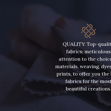
250 - 250 - Rouge cerise
251 - 251 - Rouge tomate
225 - 225
2311 - 2311
QUALITY: Top-quali
fabrics; meticulous
525 - 525
5331 - 5331
attention to the choic
materials, weaving, dye
6521 - 6521
667 - 667
prints, to offer you the
fabrics for the mos
beautiful creations