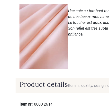
Une soie au tombant ron
de très beaux mouvemen
Le toucher est doux, lis
Son reflet est très subti
brillance.
Product details
Item nr, quality, sesign, 
Item nr :
0000 2614