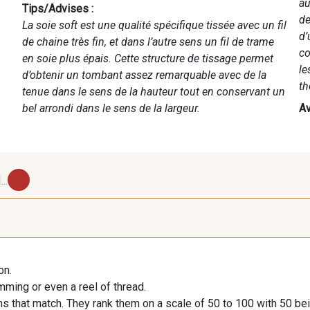
au
Tips/Advises :
de
La soie soft est une qualité spécifique tissée avec un fil
d’
de chaine très fin, et dans l’autre sens un fil de trame
co
en soie plus épais. Cette structure de tissage permet
le
d’obtenir un tombant assez remarquable avec de la
th
tenue dans le sens de la hauteur tout en conservant un
bel arrondi dans le sens de la largeur.
Av
...
50 - Gris Argent
20 - Ivoire Stragier
18 - Stragie
53 - Jaune
74 -
on.
65 - Orange Flamme
imming or even a reel of thread.
s that match. They rank them on a scale of 50 to 100 with 50 be
73 - Aqua