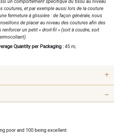
ssi un comportement spécifique du tissu au niveau
s coutures, et par exemple aussi lors de la couture
une fermeture à glissière : de façon générale, nous
nseillons de placer au niveau des coutures afin des
s renforcer un petit « droit-fil » (soit à coudre, soit
ermocollant).
erage Quantity per Packaging :
45 m;
r Pale Ivory
59 - Beige Taupe
 Lime
55 - Vert Anis
ing poor and 100 being excellent.