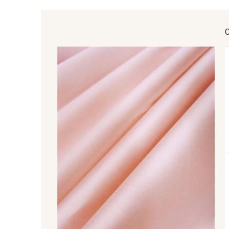
51 - Vert d'eau
47 - Bleu Encre
46 - Lavande
42 - Oeillet
62 - Rose Corail
76 - Emeraude bleutée