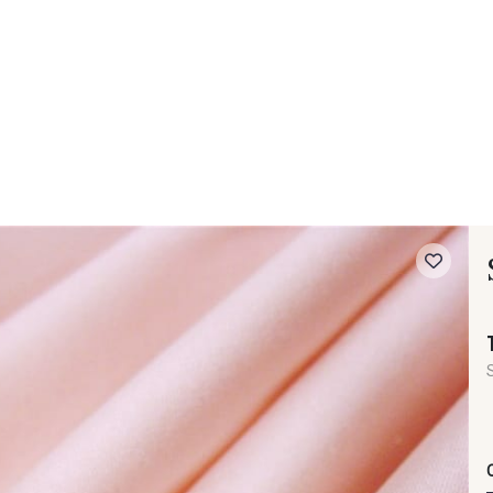
 FAQ
Contact
The Stragier Company
Services for profes