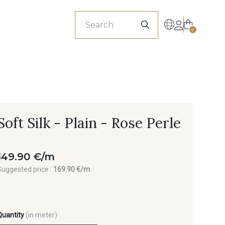
sionals
0
Soft Silk - Plain - Rose Perle
149.90 €/m
Suggested price :
169.90 €/m
Quantity
(in meter)