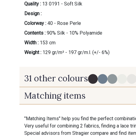
Quality :
13 0191 - Soft Silk
Design :
Colorway :
40 - Rose Perle
Contents :
90% Silk - 10% Polyamide
Width :
153 cm
Weight :
129 gr/m² - 197 gr/m.l. (+/- 6%)
31 other colours
Matching items
75 - Bleu cendré
90 - Noir
54 - Miel
"Matching Items" help you find the perfect combinati
60 - Taupe rosé
Very useful for combining 2 fabrics, finding a lace tr
Special advisors from Stragier compare and find item
56 - Apple